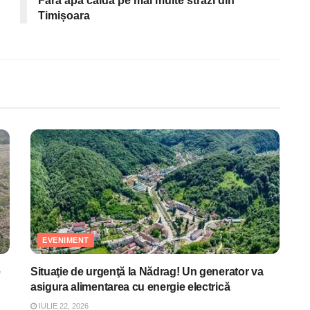
Fără apă caldă pe mai multe străzi din
Timișoara
EVENIMENT
e
Situaţie de urgenţă la Nădrag! Un generator va
asigura alimentarea cu energie electrică
IULIE 22, 2026