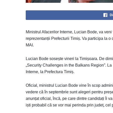
Di
Ministrul Afacerilor Interne, Lucian Bode, va veni v
reprezentanții Prefecturii Timiș. Va participa la o c
MAI.
Lucian Bode sosește vineri la Timișoara. De dimin
„Security Challenges in the Balkans Region”. La pr
Interne, la Prefectura Timiș.
Oficial, ministrul Lucian Bode vine în scop administ
vedere că în septembrie sunt alegeri pentru preșe
anunțat oficial, încă, pe care dintre candidați îi
iști probabil că se vor mai perinda prin județ, cel 