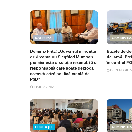
POLITICĂ
ADMINISTR
Dominic Fritz: „Guvernul minoritar
Bazele de des
de dreapta cu Siegfried Mureșan
de iarnă! Pre
premier este o soluție rezonabilă și
în control F
responsabilă care poate debloca
DECEMBRIE 5,
această criză politică creată de
PSD”
IUNIE 26, 2026
EDUCAȚIE
ADMINISTR