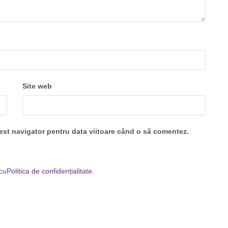
Site web
cest navigator pentru data viitoare când o să comentez.
 cu
Politica de confidențialitate
.