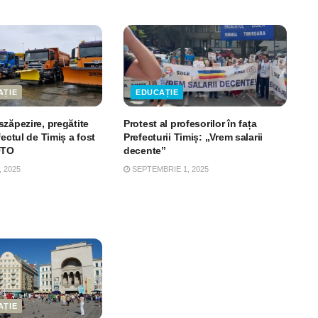
AȚIE
EDUCAȚIE
zăpezire, pregătite
Protest al profesorilor în fața
fectul de Timiș a fost
Prefecturii Timiș: „Vrem salarii
OTO
decente”
 2025
SEPTEMBRIE 1, 2025
AȚIE