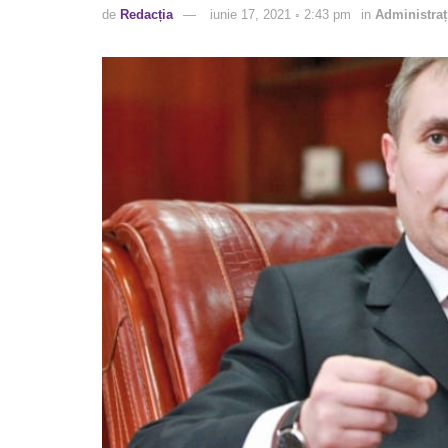
de
Redacția
iunie 17, 2021 ◦ 2:43 pm
in
Administraț