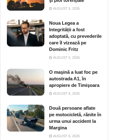
şi ploi torenţiale
AUGUST 5, 2026
Noua Legea a
Integrității a fost
adoptată, cu prevederile
care îl vizează pe
Dominic Fritz
AUGUST 5, 2026
O maşină a luat foc pe
autostrada A1, în
apropiere de Timişoara
AUGUST 6, 2026
Două persoane aflate
pe motocicletă, rănite în
urma unui accident la
Margina
AUGUST 6, 2026