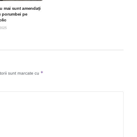
nu mai sunt amendați
c porumbei pe
lic
2025
*
torii sunt marcate cu