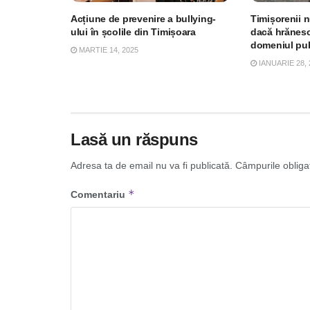
Acțiune de prevenire a bullying-
Timișorenii 
ului în școlile din Timișoara
dacă hrănes
domeniul pub
MARTIE 14, 2025
IANUARIE 28, 
Lasă un răspuns
Adresa ta de email nu va fi publicată.
Câmpurile obliga
*
Comentariu