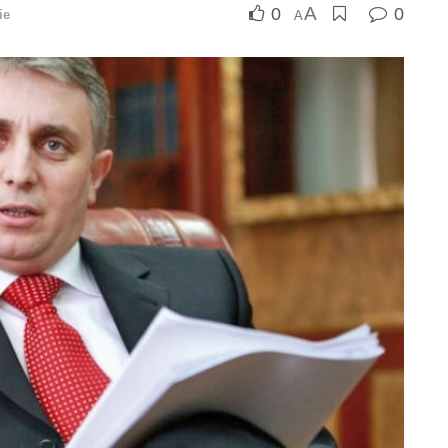
A
0
0
ie
A