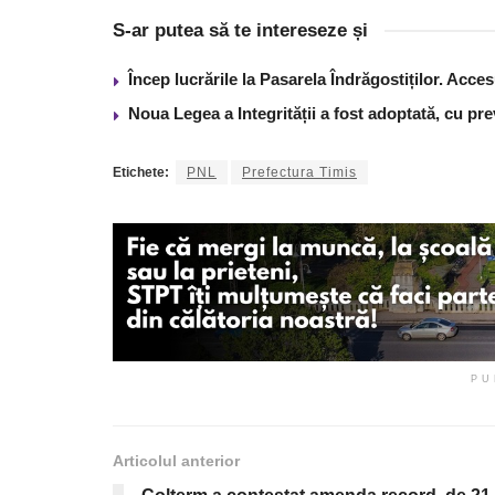
S-ar putea să te intereseze și
Încep lucrările la Pasarela Îndrăgostiților. Acces
Noua Legea a Integrității a fost adoptată, cu pre
Etichete:
PNL
Prefectura Timis
PU
Articolul anterior