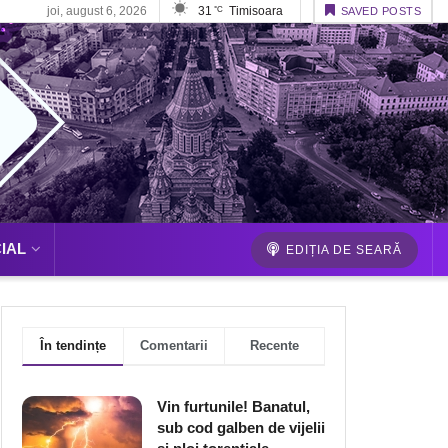
joi, august 6, 2026
31
Timisoara
°C
SAVED POSTS
IAL
EDIȚIA DE SEARĂ
În tendințe
Comentarii
Recente
Vin furtunile! Banatul,
sub cod galben de vijelii