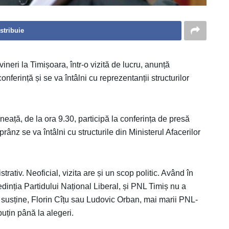
stribuie
ineri la Timișoara, într-o vizită de lucru, anunță
onferință și se va întâlni cu reprezentanții structurilor
eață, de la ora 9.30, participă la conferința de presă
ânz se va întâlni cu structurile din Ministerul Afacerilor
rativ. Neoficial, vizita are și un scop politic. Având în
dinția Partidului Național Liberal, și PNL Timiș nu a
 va susține, Florin Cîțu sau Ludovic Orban, mai marii PNL-
puțin până la alegeri.