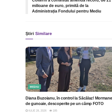
Colterm a contestat amenda record, de 21
milioane de euro, primită de la
Administrația Fondului pentru Mediu
Știri
Similare
MEDIU
Diana Buzoianu, în control la Săcălaz! Morman
de gunoaie, descoperite pe un câmp FOTO
IULIE 28, 2026
185