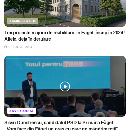
ADMINISTRAȚIE
Trei proiecte majore de reabilitare, în Făget, încep în 2024!
Altele, deja în derulare
APRILIE 30, 2024
ADVERTORIAL
Silviu Dumitrescu, candidatul PSD la Primăria Făget:
„Vom face din Făget un oraș cu care ne mândrim toți!”