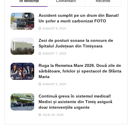
În tendințe
Comentarii
Recente
Accident cumplit pe un drum din Banat!
Un şofer a murit carbonizat FOTO
AUGUST 8, 2026
Zeci de posturi scoase la concurs de
Spitalul Județean din Timișoara
AUGUST 7, 2026
Ruga la Remetea Mare 2026. Două zile de
sărbătoare, folclor și spectacol de Sfânta
Maria
AUGUST 5, 2026
Continuă greva în sistemul medical!
Medici și asistente din Timiș asigură
doar intervențiile urgente
IULIE 29, 2026