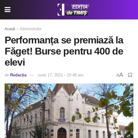
Acasă
Administrație
Performanța se premiază la
Făget! Burse pentru 400 de
elevi
A
de
Redacția
iunie 17, 2021 ◦ 10:48 am
A