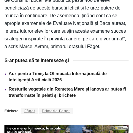
de Consiliul Local. Mă bucur că peste 400 de elevi
beneficiază de aceste burse,îi felicit și le urez putere de
muncă în continuare. De asemenea, ținând cont că se
apropie examenele de Evaluare Națională și Bacalaureat,
le urez tuturor elevilor care susțin aceste examene succes
și alegeri inspirate în privința carierei pe care o vor urma!”,
a scris Marcel Avram, primarul orașului Făget.
S-ar putea să te intereseze și
Aur pentru Timiș la Olimpiada Internațională de
Inteligență Artificială 2026
Resturile vegetale din Remetea Mare și Ianova ar putea fi
transformate în peleți și brichete
Etichete:
Făget
Primaria Faget