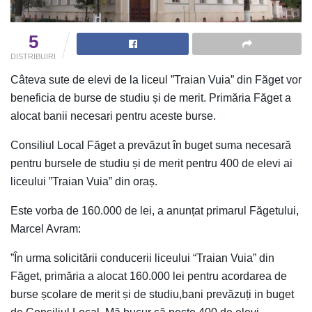
5
DISTRIBUIRI
Câteva sute de elevi de la liceul ”Traian Vuia” din Făget vor
beneficia de burse de studiu și de merit. Primăria Făget a
alocat banii necesari pentru aceste burse.
Consiliul Local Făget a prevăzut în buget suma necesară
pentru bursele de studiu și de merit pentru 400 de elevi ai
liceului ”Traian Vuia” din oraș.
Este vorba de 160.000 de lei, a anunțat primarul Făgetului,
Marcel Avram:
”În urma solicitării conducerii liceului “Traian Vuia” din
Făget, primăria a alocat 160.000 lei pentru acordarea de
burse școlare de merit și de studiu,bani prevăzuți in buget