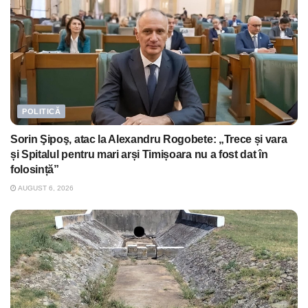
POLITICĂ
Sorin Şipoş, atac la Alexandru Rogobete: „Trece și vara
și Spitalul pentru mari arși Timișoara nu a fost dat în
folosință”
AUGUST 6, 2026