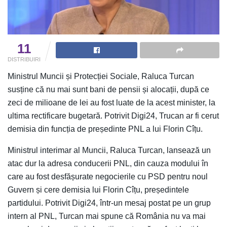
11
DISTRIBUIRI
Ministrul Muncii și Protecției Sociale, Raluca Turcan
susține că nu mai sunt bani de pensii și alocații, după ce
zeci de milioane de lei au fost luate de la acest minister, la
ultima rectificare bugetară. Potrivit Digi24, Trucan ar fi cerut
demisia din funcția de președinte PNL a lui Florin Cîțu.
Ministrul interimar al Muncii, Raluca Turcan, lansează un
atac dur la adresa conducerii PNL, din cauza modului în
care au fost desfășurate negocierile cu PSD pentru noul
Guvern și cere demisia lui Florin Cîțu, președintele
partidului. Potrivit Digi24, într-un mesaj postat pe un grup
intern al PNL, Turcan mai spune că România nu va mai