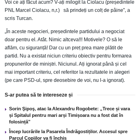
Voi ce ați făcut acum? V-ați milogit la Ciolacu (președintele
PNL Marcel Ciolacu, n,r.) să prindeți un colț de pâine”, a
scris Turcan.
„În aceste negocieri, președintele partidului a negociat
doar pentru el. Atât. Nimic altceva!!! Motivele? O să le
aflăm, cu siguranță! Dar cu un preț prea mare plătit de
partid. Nu a existat niciun criteriu obiectiv pentru formarea
propunerilor de miniștri. Niciunul. Ați ignorat până și cel
mai important criteriu, cel referitor la rezultatele in alegeri
(pe care PSD-ul, spre deosebire de voi, nu l-a ignorat).
S-ar putea să te intereseze și
Sorin Şipoş, atac la Alexandru Rogobete: „Trece și vara
și Spitalul pentru mari arși Timișoara nu a fost dat în
folosință”
Încep lucrările la Pasarela Îndrăgostiților. Accesul spre
Parcul Copiilor va fi închis