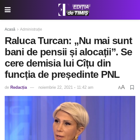
Acasă
Administrație
Raluca Turcan: „Nu mai sunt
bani de pensii și alocații”. Se
cere demisia lui Cîțu din
funcția de președinte PNL
A
de
Redacția
noiembrie 22, 2021 ◦ 11:42 am
A