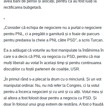
avea bani de pensii și alocații, pentru că au fost luați la
rectificarea bubgetară.
„
„Consider că echipa de negociere nu a purtat o negociere
pentru PNL, ci a pregătit o garnitură și o foaie de parcurs
pentru predarea la cheie a PNL către PSD”, a scris Turcan.
Ea a adăugat că voturile au fost manipulate la întâlnirrea în
care s-a decis că PNL va negocia cu PSD, pentru că mai
mulți liberali au votat în același timp și pentru continuarea
discuțiilor cu foștii parteneri de coaliție, USR.
„În primul rând s-a plecat la drum cu o minciună. Și un vot
manipulat ordinar. Nu, nu mă refer la Congres, ci la votul
pentru a încerca negocieri și cu unii și cu alții. Votul meu și
al altora a fost folosit doar pentru a negocia cu PSD. Și
doar în folosul unui grup extrem de restrâns. A fost o fraudă