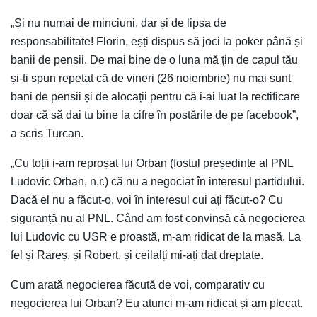
„Și nu numai de minciuni, dar și de lipsa de
responsabilitate! Florin, eșți dispus să joci la poker până și
banii de pensii. De mai bine de o luna mă țin de capul tău
și-ti spun repetat că de vineri (26 noiembrie) nu mai sunt
bani de pensii și de alocații pentru că i-ai luat la rectificare
doar că să dai tu bine la cifre în postările de pe facebook”,
a scris Turcan.
„Cu toții i-am reproșat lui Orban (fostul președinte al PNL
Ludovic Orban, n,r.) că nu a negociat în interesul partidului.
Dacă el nu a făcut-o, voi în interesul cui ați făcut-o? Cu
siguranță nu al PNL. Când am fost convinsă că negocierea
lui Ludovic cu USR e proastă, m-am ridicat de la masă. La
fel și Rareș, și Robert, și ceilalți mi-ați dat dreptate.
Cum arată negocierea făcută de voi, comparativ cu
negocierea lui Orban? Eu atunci m-am ridicat și am plecat.