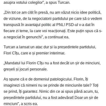
asupra votului colegilor”, a spus Turcan.
„Din tot ce am citit în presă, nu am văzut nicio idee politică,
de viziune, de la negociatorii partidului pe care să o vedem
transpusă în avantajul politic al PNL! PSD-ul v-a dat în
fiecare zi teme, la care voi reacționați. Este puțin spus că s-
a negociat în genunchi”, a continuat ea.
Turcan a lansat un atac dur și la președintele partidului,
Flori Cîțu, care e și premier interimar.
„Mandatul lui Florin Cîțu nu a fost decât un șir de minciuni,
greșeli și jocuri personale.
Aș spune că e de domeniul patologicului. Florin, îți
imaginezi că nimeni nu se prinde de minciunile tale? Toți
se prind, îți garantez. Nimic din ce ai spus până acum, tu,
președintele partidului, nu a fost adevărat! Doar un șir de
minciuni”, a scris ea.