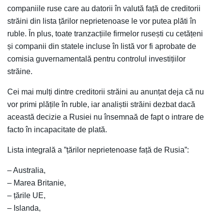
companiile ruse care au datorii în valută față de creditorii
străini din lista țărilor neprietenoase le vor putea plăti în
ruble. În plus, toate tranzacțiile firmelor rusești cu cetățeni
și companii din statele incluse în listă vor fi aprobate de
comisia guvernamentală pentru controlul investițiilor
străine.
Cei mai mulți dintre creditorii străini au anunțat deja că nu
vor primi plățile în ruble, iar analiștii străini dezbat dacă
această decizie a Rusiei nu însemnaă de fapt o intrare de
facto în incapacitate de plată.
Lista integrală a ”țărilor neprietenoase față de Rusia”:
– Australia,
– Marea Britanie,
– țările UE,
– Islanda,