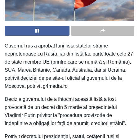
Guvernul rus a aprobat luni lista statelor străine
neprietenoase cu Rusia, iar din listă fac parte toate cele 27
de state membre UE (printre care se numără și România),
SUA, Marea Britanie, Canada, Australia, dar și Ucraina,
potrivit deciziei de pe site-ul oficial al guvernului de la
Moscova, potrivit g4media.ro
Decizia guvernului de a întocmi această listă a fost
provocată de un decret din 5 martie al președintelui
Vladimir Putin privitor la ”procedura provizorie de
îndeplinire a obligațiilor față de anumiți creditori străini”.
Potrivit decretului prezidențial, statul, cetățenii ruși și