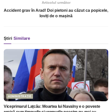
Articolul următor
Accident grav în Arad! Doi pietoni au căzut ca popicele,
loviți de o mașină
Știri
Similare
ADMINISTRAȚIE
Viceprimarul Lațcău: Moartea lui Navalny e o poveste
eroică cum timpurile și vremurile noastre nu mai au