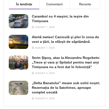
În tendințe
Comentarii
Recente
Carambol cu 4 mașini, la ieșire din
Timișoara
AUGUST 7, 2026
Alertă meteo! Caniculă şi ploi în zona de
vest a ţării, la sfârşit de săptămână
AUGUST 7, 2026
Sorin Şipoş, atac la Alexandru Rogobete:
„Trece și vara și Spitalul pentru mari arși
Timișoara nu a fost dat în folosință”
AUGUST 6, 2026
„Delta Banatului” moare sub ochii noștri.
Rezervația de la Satchinez, aproape
complet uscată
AUGUST 6, 2026