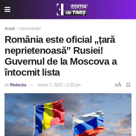
Acasă
Administrație
România este oficial „țară
neprietenoasă” Rusiei!
Guvernul de la Moscova a
întocmit lista
A
de
Redacția
martie 7, 2022 ◦ 2:20 pm
A