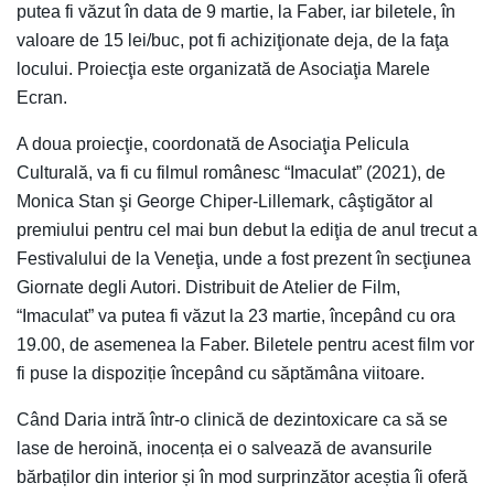
putea fi văzut în data de 9 martie, la Faber, iar biletele, în
valoare de 15 lei/buc, pot fi achiziţionate deja, de la faţa
locului. Proiecţia este organizată de Asociaţia Marele
Ecran.
A doua proiecţie, coordonată de Asociaţia Pelicula
Culturală, va fi cu filmul românesc “Imaculat” (2021), de
Monica Stan şi George Chiper-Lillemark, câştigător al
premiului pentru cel mai bun debut la ediţia de anul trecut a
Festivalului de la Veneţia, unde a fost prezent în secţiunea
Giornate degli Autori. Distribuit de Atelier de Film,
“Imaculat” va putea fi văzut la 23 martie, începând cu ora
19.00, de asemenea la Faber. Biletele pentru acest film vor
fi puse la dispoziție începând cu săptămâna viitoare.
Când Daria intră într-o clinică de dezintoxicare ca să se
lase de heroină, inocența ei o salvează de avansurile
bărbaților din interior și în mod surprinzător aceștia îi oferă