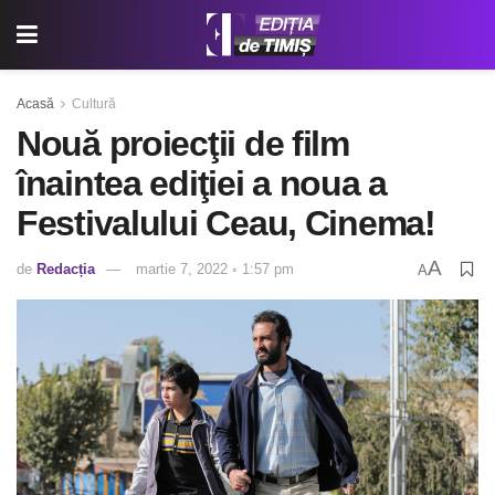
Acasă
Cultură
Nouă proiecţii de film
înaintea ediţiei a noua a
Festivalului Ceau, Cinema!
A
de
Redacția
martie 7, 2022 ◦ 1:57 pm
A