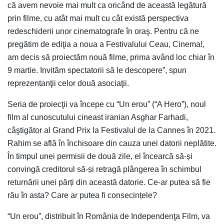
că avem nevoie mai mult ca oricând de această legătură
prin filme, cu atât mai mult cu cât există perspectiva
redeschiderii unor cinematografe în oraş. Pentru că ne
pregătim de ediţia a noua a Festivalului Ceau, Cinema!,
am decis să proiectăm nouă filme, prima având loc chiar în
9 martie. Invităm spectatorii să le descopere”, spun
reprezentanţii celor două asociaţii.
Seria de proiecţii va începe cu “Un erou” (“A Hero”), noul
film al cunoscutului cineast iranian Asghar Farhadi,
câştigător al Grand Prix la Festivalul de la Cannes în 2021.
Rahim se află în închisoare din cauza unei datorii neplătite.
În timpul unei permisii de două zile, el încearcă să-și
convingă creditorul să-și retragă plângerea în schimbul
returnării unei părți din această datorie. Ce-ar putea să fie
rău în asta? Care ar putea fi consecințele?
“Un erou”, distribuit în România de Independenţa Film, va