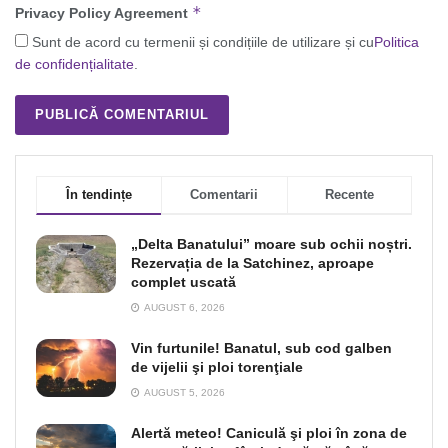
*
Privacy Policy Agreement
Sunt de acord cu termenii și condițiile de utilizare și cu
Politica
de confidențialitate
.
În tendințe
Comentarii
Recente
„Delta Banatului” moare sub ochii noștri.
Rezervația de la Satchinez, aproape
complet uscată
AUGUST 6, 2026
Vin furtunile! Banatul, sub cod galben
de vijelii şi ploi torenţiale
AUGUST 5, 2026
Alertă meteo! Caniculă şi ploi în zona de