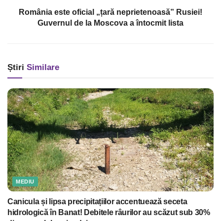
România este oficial „țară neprietenoasă” Rusiei!
Guvernul de la Moscova a întocmit lista
Știri
Similare
MEDIU
Canicula și lipsa precipitațiilor accentuează seceta
hidrologică în Banat! Debitele râurilor au scăzut sub 30%