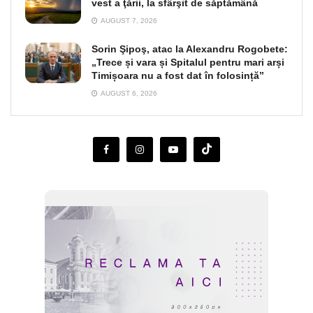
vest a ţării, la sfârşit de săptămână
AUGUST 7, 2026
Sorin Şipoş, atac la Alexandru Rogobete:
„Trece și vara și Spitalul pentru mari arși
Timișoara nu a fost dat în folosință”
AUGUST 6, 2026