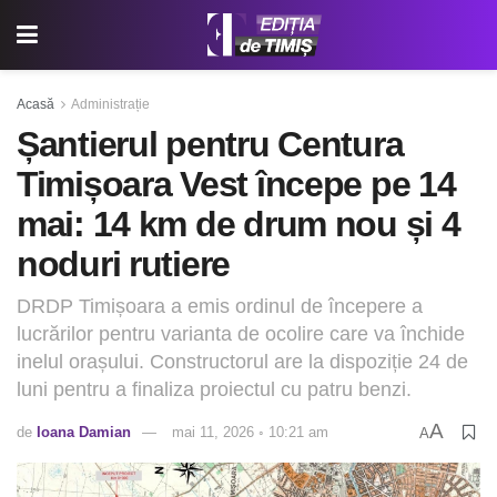
Acasă
Administrație
Șantierul pentru Centura
Timișoara Vest începe pe 14
mai: 14 km de drum nou și 4
noduri rutiere
DRDP Timișoara a emis ordinul de începere a
lucrărilor pentru varianta de ocolire care va închide
inelul orașului. Constructorul are la dispoziție 24 de
luni pentru a finaliza proiectul cu patru benzi.
A
de
Ioana Damian
mai 11, 2026 ◦ 10:21 am
A