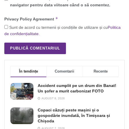
navigator pentru data viitoare când o să comentez.
*
Privacy Policy Agreement
Sunt de acord cu termenii și condițiile de utilizare și cu
Politica
de confidențialitate
.
În tendințe
Comentarii
Recente
Accident cumplit pe un drum din Banat!
Un şofer a murit carbonizat FOTO
AUGUST 8, 2026
Copaci căzuți peste mașini și o
gospodărie inundată, în Timișoara și
Chișoda
AUGUST 7, 2026