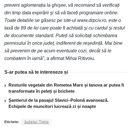
preveni aglomerația la ghişee, vă recomand să verificați
din timp data expirării şi să vă faceți programare online.
Toate detaliile se găsesc pe site-ul www.drpciv.ro, este o
taxă de 89 de lei care poate fi achitată şi cu cardul şi restul
de documente standard. Puteți să solicitați schimbarea
permisului în orice județ, indiferent de reşedință. Mai bine
să prevenim de pe acum eventuale cozi, decât să le
combatem în iarnă”
, a afirmat Mihai Ritivoiu.
S-ar putea să te intereseze și
Resturile vegetale din Remetea Mare și Ianova ar putea fi
transformate în peleți și brichete
Șantierul de la pasajul Slavici–Polonă avansează.
Echipele de muncitori lucrează zi și noapte
Etichete:
Judetul Timis