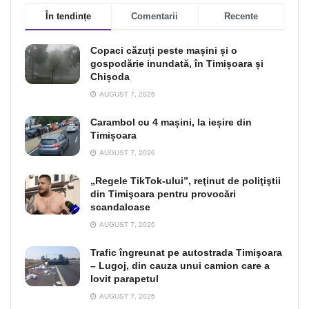
În tendințe
Comentarii
Recente
Copaci căzuți peste mașini și o
gospodărie inundată, în Timișoara și
Chișoda
AUGUST 7, 2026
Carambol cu 4 mașini, la ieșire din
Timișoara
AUGUST 7, 2026
„Regele TikTok-ului”, reţinut de poliţiştii
din Timişoara pentru provocări
scandaloase
AUGUST 7, 2026
Trafic îngreunat pe autostrada Timişoara
– Lugoj, din cauza unui camion care a
lovit parapetul
AUGUST 7, 2026