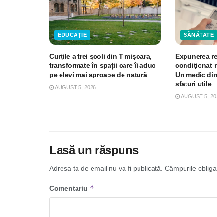
EDUCAȚIE
SĂNĂTATE
Curţile a trei şcoli din Timişoara,
Expunerea re
transformate în spații care îi aduc
condiţionat 
pe elevi mai aproape de natură
Un medic din
sfaturi utile
AUGUST 5, 2026
AUGUST 5, 20
Lasă un răspuns
Adresa ta de email nu va fi publicată.
Câmpurile obliga
*
Comentariu