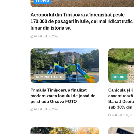
TURISM
Aeroportul din Timișoara a înregistrat peste
170.000 de pasageri în iulie, cel mai ridicat trafic
lunar din istoria sa
AUGUST 7, 2026
ADMINISTRAȚIE
MEDIU
Primăria Timişoara a finalizat
Canicula și li
modernizarea locului de joacă de
accentuează 
pe strada Orșova FOTO
Banat! Debite
sub 30% din 
AUGUST 7, 2026
AUGUST 6, 20