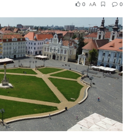
A
0
0
A