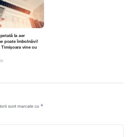
petată la aer
ne poate îmbolnăvi!
 Timişoara vine cu
26
*
torii sunt marcate cu