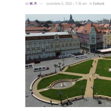
de
M. P.
octombrie 5, 2022 ◦ 7:32 am
in
Cultură