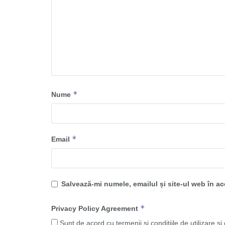
*
Nume
*
Email
Salvează-mi numele, emailul și site-ul web în a
*
Privacy Policy Agreement
Sunt de acord cu termenii și condițiile de utilizare și