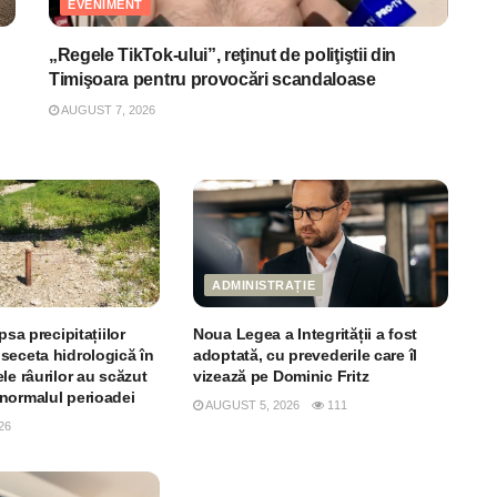
EVENIMENT
„Regele TikTok-ului”, reţinut de poliţiştii din
Timişoara pentru provocări scandaloase
AUGUST 7, 2026
ADMINISTRAȚIE
psa precipitațiilor
Noua Legea a Integrității a fost
seceta hidrologică în
adoptată, cu prevederile care îl
le râurilor au scăzut
vizează pe Dominic Fritz
normalul perioadei
AUGUST 5, 2026
111
26