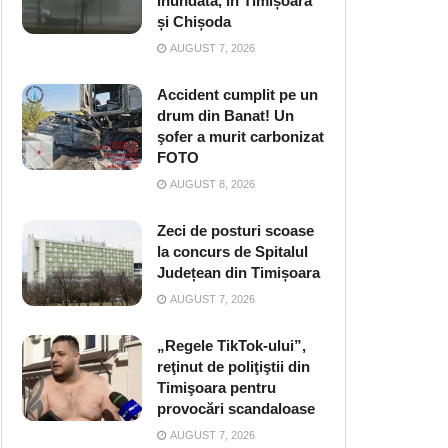
inundată, în Timișoara
și Chișoda
AUGUST 7, 2026
Accident cumplit pe un
drum din Banat! Un
şofer a murit carbonizat
FOTO
AUGUST 8, 2026
Zeci de posturi scoase
la concurs de Spitalul
Județean din Timișoara
AUGUST 7, 2026
„Regele TikTok-ului”,
reţinut de poliţiştii din
Timişoara pentru
provocări scandaloase
AUGUST 7, 2026