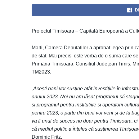
Di
Proiectul Timișoara – Capitală Europeană a Cultu
Marți, Camera Deputaților a aprobat legea prin car
de stat. Mai precis, este vorba de o sumă care se r
Primăria Timișoara, Consiliul Județean Timiș, Minis
TM2023.
„
Acești bani vor susține atât investițiile în infrast
anului 2023. Noi nu am lăsat programul să stagneze,
și programul pentru instituțiile și operatorii cultu
pentru 2023, o parte din bani vor veni și de la bug
va fi unul de succes nu doar pentru Timișoara, ci
că mediul politic a înțeles că susținerea Timișoar
Dominic Fritz.