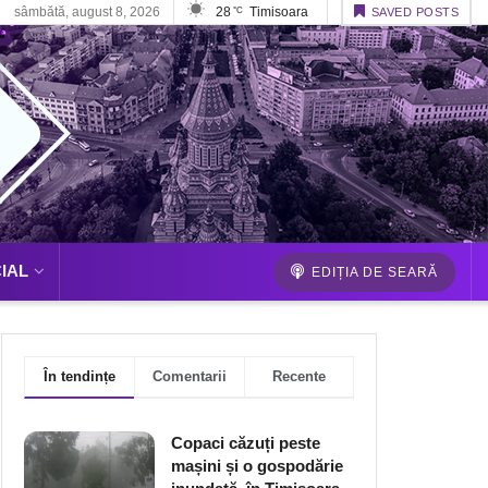
sâmbătă, august 8, 2026
28
Timisoara
°C
SAVED POSTS
IAL
EDIȚIA DE SEARĂ
În tendințe
Comentarii
Recente
Copaci căzuți peste
mașini și o gospodărie