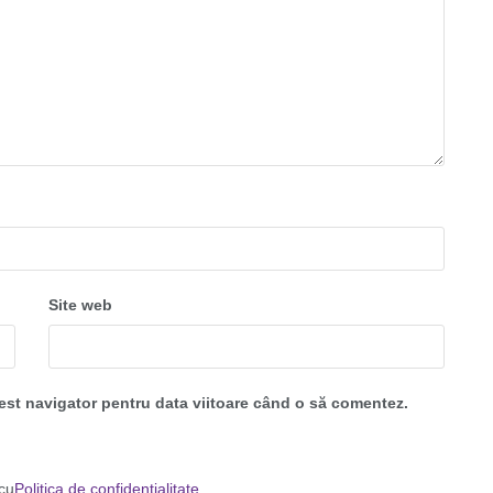
Site web
cest navigator pentru data viitoare când o să comentez.
 cu
Politica de confidențialitate
.