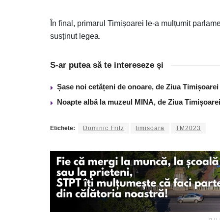
În final, primarul Timișoarei le-a mulțumit parlame
susținut legea.
S-ar putea să te intereseze și
Șase noi cetățeni de onoare, de Ziua Timișoarei
Noapte albă la muzeul MINA, de Ziua Timișoare
Etichete:
Dominic Fritz
timisoara
TM2023
PU