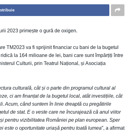
stribuie
rii 2023 primește o gură de oxigen.
e TM2023 va fi sprijinit financiar cu bani de la bugetul
idică la 164 milioane de lei, bani care sunt împărțiți între
terul Culturii, prin Teatrul Național, și Asociația
ructura culturală, cât și o parte din programul cultural al
 ci am finanțat de la bugetul local, atât investițiile, cât
rali. Acum, când suntem în linie dreaptă cu pregătirile
etul de stat. E o veste care ne încurajează că anul viitor
 și pentru vizibilitatea României pe plan european. Sper
ei este o oportunitate uriașă pentru toată lumea
”, a afirmat