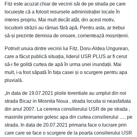
Fitz este acuzat chiar de vecinii săi de pe strada pe care
locuiește că a folosit resursele administrației locale în
interes propriu. Mai mult decât atât, din acest motiv,
locuitorii străzii au rămas fără apă. Pentru asta, ar trebui
să-și prezinte demisia de onoare, comentează moșnițenii.
Potrivit unuia dintre vecinii lui Fitz, Doru-Aldea Ungurean,
care a făcut publică situația, liderul USR PLUS ar fi cerut
să-i fie golită curtea de apă în urma unei inundații. Mai
mult, i-a fost săpată în fața casei și o scurgere pentru apa
pluvială.
„In data de 19.07.2021 ploile torentiale au umplut din noi
strada Bicaz in Mosnita Noua , strada locuita si neasfaltata
din anul 2007. La cererea consilierului USR de pe strada ,
masinile primariei golesc apa din curtea consilierului …. pe
strada. In data de 20.07.2021 primaria face o lucrare prin
care care se face o scurgere de la poarta consilierului USR