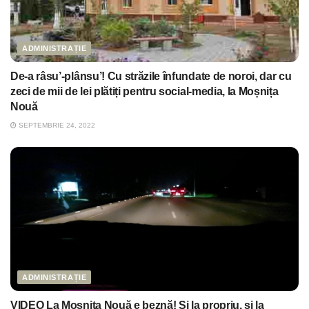
ADMINISTRAȚIE
De-a râsu’-plânsu’! Cu străzile înfundate de noroi, dar cu
zeci de mii de lei plătiți pentru social-media, la Moșnița
Nouă
SEPTEMBRIE 24, 2022
ADMINISTRAȚIE
VIDEO La Moșnița Nouă e beznă! Și la propriu, și la