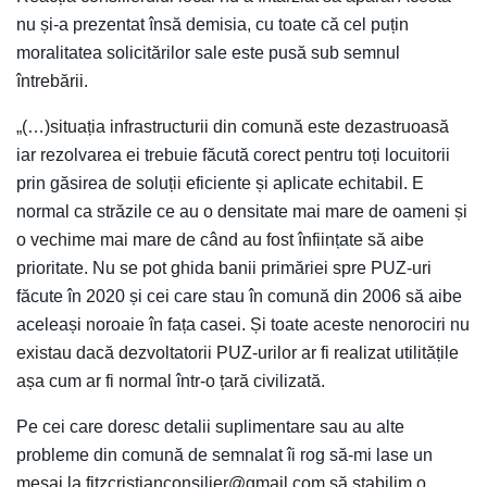
nu și-a prezentat însă demisia, cu toate că cel puțin
moralitatea solicitărilor sale este pusă sub semnul
întrebării.
„(…)situația infrastructurii din comună este dezastruoasă
iar rezolvarea ei trebuie făcută corect pentru toți locuitorii
prin găsirea de soluții eficiente și aplicate echitabil. E
normal ca străzile ce au o densitate mai mare de oameni și
o vechime mai mare de când au fost înființate să aibe
prioritate. Nu se pot ghida banii primăriei spre PUZ-uri
făcute în 2020 și cei care stau în comună din 2006 să aibe
aceleași noroaie în fața casei. Și toate aceste nenorociri nu
existau dacă dezvoltatorii PUZ-urilor ar fi realizat utilitățile
așa cum ar fi normal într-o țară civilizată.
Pe cei care doresc detalii suplimentare sau au alte
probleme din comună de semnalat îi rog să-mi lase un
mesaj la fitzcristianconsilier@gmail.com să stabilim o