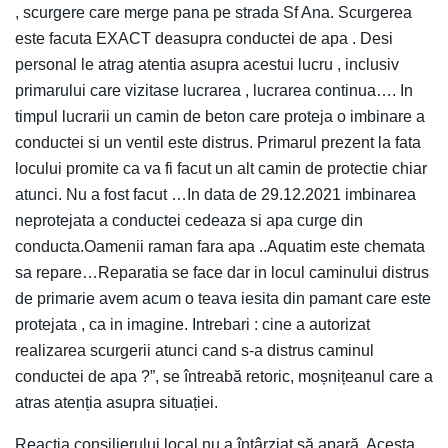
, scurgere care merge pana pe strada Sf Ana. Scurgerea
este facuta EXACT deasupra conductei de apa . Desi
personal le atrag atentia asupra acestui lucru , inclusiv
primarului care vizitase lucrarea , lucrarea continua…. In
timpul lucrarii un camin de beton care proteja o imbinare a
conductei si un ventil este distrus. Primarul prezent la fata
locului promite ca va fi facut un alt camin de protectie chiar
atunci. Nu a fost facut …In data de 29.12.2021 imbinarea
neprotejata a conductei cedeaza si apa curge din
conducta.Oamenii raman fara apa ..Aquatim este chemata
sa repare…Reparatia se face dar in locul caminului distrus
de primarie avem acum o teava iesita din pamant care este
protejata , ca in imagine. Intrebari : cine a autorizat
realizarea scurgerii atunci cand s-a distrus caminul
conductei de apa ?”, se întreabă retoric, moșnițeanul care a
atras atenția asupra situației.
Reacția consilierului local nu a întârziat să apară. Acesta