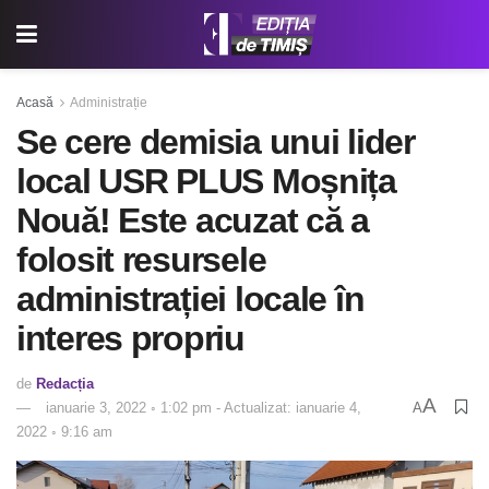
Acasă
Administrație
Se cere demisia unui lider
local USR PLUS Moșnița
Nouă! Este acuzat că a
folosit resursele
administrației locale în
interes propriu
de
Redacția
A
ianuarie 3, 2022 ◦ 1:02 pm - Actualizat: ianuarie 4,
A
2022 ◦ 9:16 am