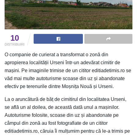
10
DISTRIBUIRI
O companie de curierat a transformat o zonă din
apropierea localității Urseni într-un adevărat cimitir de
mașini. Pe imaginile trimise de un cititor editiadetimis.ro se
văd mai multe autoturisme scoase din uz și abandonate
efectiv pe terenurile dintre Moșnița Nouă și Urseni.
La o aruncătură de băț de cimitirul din localitatea Urseni,
se află un al doilea, de această dată unul a mașinilor.
Autoturisme folosite, scoase din uz și abandonate pe
câmpul din zonă au fost fotografiate de un cititor
editiadetimis.ro, căruia îi mulțumim pentru că le-a trimis pe