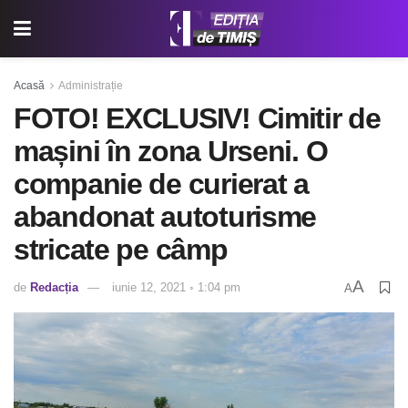
Acasă
Administrație
FOTO! EXCLUSIV! Cimitir de
mașini în zona Urseni. O
companie de curierat a
abandonat autoturisme
stricate pe câmp
A
de
Redacția
iunie 12, 2021 ◦ 1:04 pm
A