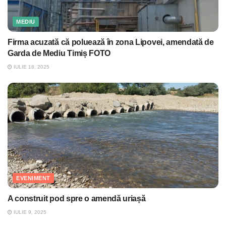
MEDIU
Firma acuzată că poluează în zona Lipovei, amendată de
Garda de Mediu Timiș FOTO
IULIE 18, 2025
EVENIMENT
A construit pod spre o amendă uriașă
IULIE 9, 2025