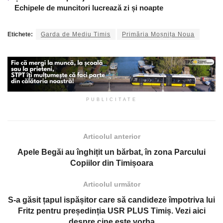
Echipele de muncitori lucrează zi și noapte
Etichete:
Garda de Mediu Timis
Primăria Moșnița Noua
PUBLICITATE
Articolul anterior
Apele Begăi au înghițit un bărbat, în zona Parcului
Copiilor din Timișoara
Articolul următor
S-a găsit țapul ispășitor care să candideze împotriva lui
Fritz pentru președinția USR PLUS Timiș. Vezi aici
despre cine este vorba