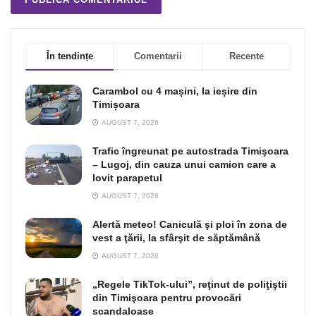
În tendințe
Comentarii
Recente
Carambol cu 4 mașini, la ieșire din
Timișoara
AUGUST 7, 2026
Trafic îngreunat pe autostrada Timişoara
– Lugoj, din cauza unui camion care a
lovit parapetul
AUGUST 7, 2026
Alertă meteo! Caniculă şi ploi în zona de
vest a ţării, la sfârşit de săptămână
AUGUST 7, 2026
„Regele TikTok-ului”, reţinut de poliţiştii
din Timişoara pentru provocări
scandaloase