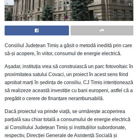
Consiliul Județean Timiș a găsit o metodă inedită prin care
să-și acopere, în viitor, consumul de energie electrică.
Așadar, instituția vrea să construiască un parc fotovoltaic în
proximitatea satului Covaci, un proiect în acest sens fiind
aprobat marți în ședința de consiliu. CJ Timiș intenționează
să realizeze această investiție cu bani europeni, astfel că a
pregătit o cerere de finanțare nerambursabilă.
Dacă proiectul va prinde viață, se urmărește acoperirea
parțială sau chiar totală a consumului de energie electrică
al Consiliului Județean Timiș și instituțiilor subordonate,
respectiv, Direcției Generale de Asistență Socială și