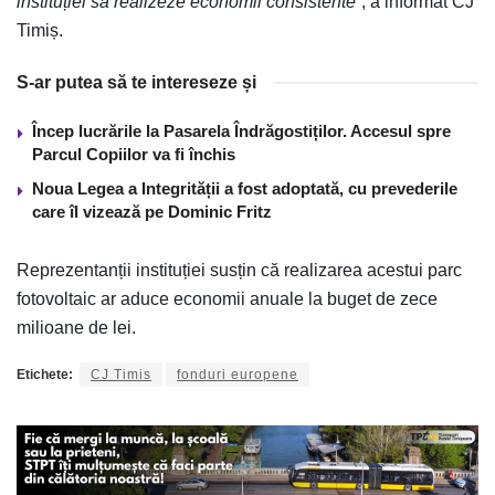
instituției să realizeze economii consistente
”, a informat CJ
Timiș.
S-ar putea să te intereseze și
Încep lucrările la Pasarela Îndrăgostiților. Accesul spre
Parcul Copiilor va fi închis
Noua Legea a Integrității a fost adoptată, cu prevederile
care îl vizează pe Dominic Fritz
Reprezentanții instituției susțin că realizarea acestui parc
fotovoltaic ar aduce economii anuale la buget de zece
milioane de lei.
Etichete:
CJ Timis
fonduri europene