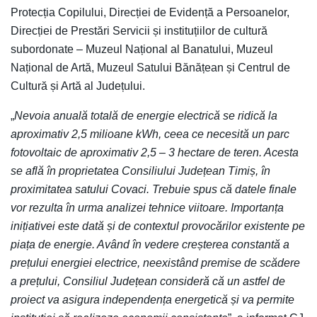
Protecția Copilului, Direcției de Evidență a Persoanelor,
Direcției de Prestări Servicii și instituțiilor de cultură
subordonate – Muzeul Național al Banatului, Muzeul
Național de Artă, Muzeul Satului Bănățean și Centrul de
Cultură și Artă al Județului.
„
Nevoia anuală totală de energie electrică se ridică la
aproximativ 2,5 milioane kWh, ceea ce necesită un parc
fotovoltaic de aproximativ 2,5 – 3 hectare de teren. Acesta
se află în proprietatea Consiliului Județean Timiș, în
proximitatea satului Covaci. Trebuie spus că datele finale
vor rezulta în urma analizei tehnice viitoare. Importanța
inițiativei este dată și de contextul provocărilor existente pe
piața de energie. Având în vedere creșterea constantă a
prețului energiei electrice, neexistând premise de scădere
a prețului, Consiliul Județean consideră că un astfel de
proiect va asigura independența energetică și va permite