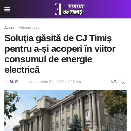
Acasă
Administrație
Soluția găsită de CJ Timiș
pentru a-și acoperi în viitor
consumul de energie
electrică
A
de
M. P.
septembrie 27, 2022 ◦ 4:11 pm
A