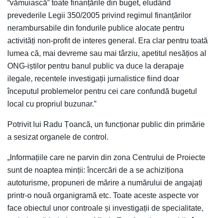
“vămuiască” toate finanțările din buget, eludând
prevederile Legii 350/2005 privind regimul finanțărilor
nerambursabile din fondurile publice alocate pentru
activități non-profit de interes general. Era clar pentru toată
lumea că, mai devreme sau mai târziu, apetitul nesățios al
ONG-iștilor pentru banul public va duce la derapaje
ilegale, recentele investigații jurnalistice fiind doar
începutul problemelor pentru cei care confundă bugetul
local cu propriul buzunar.”
Potrivit lui Radu Țoancă, un funcționar public din primărie
a sesizat organele de control.
„Informațiile care ne parvin din zona Centrului de Proiecte
sunt de noaptea minții: încercări de a se achiziționa
autoturisme, propuneri de mărire a numărului de angajați
printr-o nouă organigramă etc. Toate aceste aspecte vor
face obiectul unor controale și investigații de specialitate,