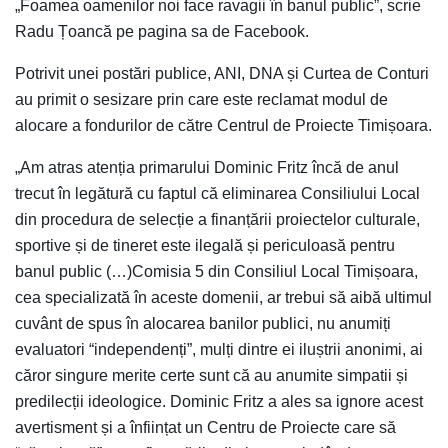
„Foamea oamenilor noi face ravagii în banul public”, scrie
Radu Țoancă pe pagina sa de Facebook.
Potrivit unei postări publice, ANI, DNA și Curtea de Conturi
au primit o sesizare prin care este reclamat modul de
alocare a fondurilor de către Centrul de Proiecte Timișoara.
„Am atras atenția primarului Dominic Fritz încă de anul
trecut în legătură cu faptul că eliminarea Consiliului Local
din procedura de selecție a finanțării proiectelor culturale,
sportive și de tineret este ilegală și periculoasă pentru
banul public (…)Comisia 5 din Consiliul Local Timișoara,
cea specializată în aceste domenii, ar trebui să aibă ultimul
cuvânt de spus în alocarea banilor publici, nu anumiți
evaluatori “independenți”, mulți dintre ei iluștrii anonimi, ai
căror singure merite certe sunt că au anumite simpatii și
predilecții ideologice. Dominic Fritz a ales sa ignore acest
avertisment și a înființat un Centru de Proiecte care să