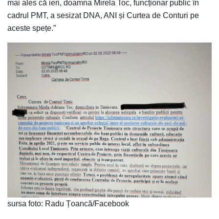
mai ales că ieri, doamna Mirela Toc, funcționar public în
cadrul PMT, a sesizat DNA, ANI și Curtea de Conturi pe
aceste spețe.”
sursa foto: Radu Țoancă/Facebook