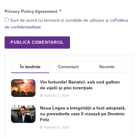
*
Privacy Policy Agreement
Sunt de acord cu termenii și condițiile de utilizare și cu
Politica
de confidențialitate
.
În tendințe
Comentarii
Recente
Vin furtunile! Banatul, sub cod galben
de vijelii şi ploi torenţiale
AUGUST 5, 2026
Noua Legea a Integrității a fost adoptată,
cu prevederile care îl vizează pe Dominic
Fritz
AUGUST 5, 2026