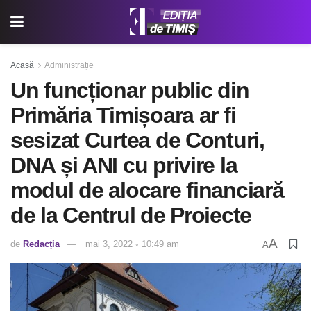
Acasă
Administrație
Un funcționar public din
Primăria Timișoara ar fi
sesizat Curtea de Conturi,
DNA și ANI cu privire la
modul de alocare financiară
de la Centrul de Proiecte
A
de
Redacția
mai 3, 2022 ◦ 10:49 am
A