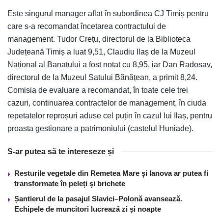
Este singurul manager aflat în subordinea CJ Timiș pentru
care s-a recomandat încetarea contractului de
management. Tudor Crețu, directorul de la Biblioteca
Județeană Timiș a luat 9,51, Claudiu Ilaș de la Muzeul
Național al Banatului a fost notat cu 8,95, iar Dan Radosav,
directorul de la Muzeul Satului Bănățean, a primit 8,24.
Comisia de evaluare a recomandat, în toate cele trei
cazuri, continuarea contractelor de management, în ciuda
repetatelor reproșuri aduse cel puțin în cazul lui Ilaș, pentru
proasta gestionare a patrimoniului (castelul Huniade).
S-ar putea să te intereseze și
Resturile vegetale din Remetea Mare și Ianova ar putea fi
transformate în peleți și brichete
Șantierul de la pasajul Slavici–Polonă avansează.
Echipele de muncitori lucrează zi și noapte