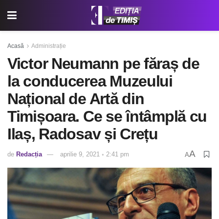
Acasă
Administrație
Victor Neumann pe făraș de
la conducerea Muzeului
Național de Artă din
Timișoara. Ce se întâmplă cu
Ilaș, Radosav și Crețu
A
de
Redacția
aprilie 9, 2021 ◦ 2:41 pm
A