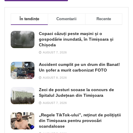
În tendințe
Comentarii
Recente
Copaci căzuți peste mașini și o
gospodărie inundată, în Timișoara și
Chișoda
AUGUST 7, 2026
Accident cumplit pe un drum din Banat!
Un şofer a murit carbonizat FOTO
AUGUST 8, 2026
Zeci de posturi scoase la concurs de
Spitalul Județean din Timișoara
AUGUST 7, 2026
„Regele TikTok-ului”, reţinut de poliţiştii
din Timişoara pentru provocări
scandaloase