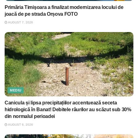
Primăria Timişoara a finalizat modernizarea locului de
joacă de pe strada Orșova FOTO
AUGUST 7, 2026
MEDIU
Canicula și lipsa precipitațiilor accentuează seceta
hidrologică în Banat! Debitele râurilor au scăzut sub 30%
din normalul perioadei
AUGUST 6, 2026