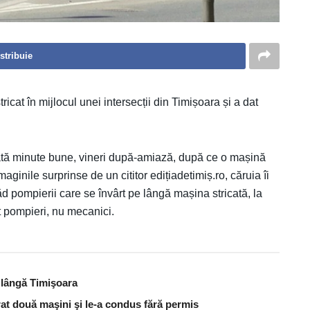
stribuie
cat în mijlocul unei intersecții din Timișoara și a dat
cată minute bune, vineri după-amiază, după ce o mașină
imaginile surprinse de un cititor edițiadetimiș.ro, căruia îi
d pompierii care se învârt pe lângă mașina stricată, la
nt pompieri, nu mecanici.
t lângă Timişoara
urat două maşini şi le-a condus fără permis