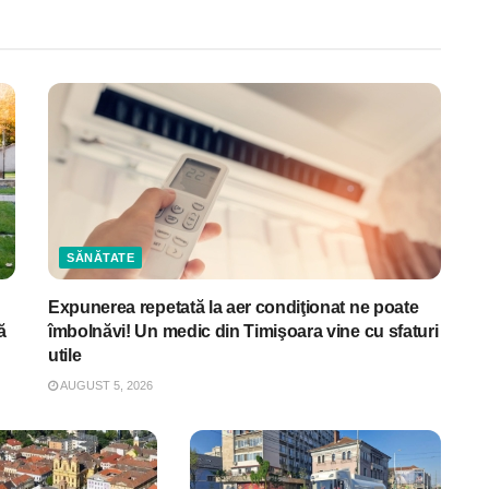
SĂNĂTATE
Expunerea repetată la aer condiţionat ne poate
ă
îmbolnăvi! Un medic din Timişoara vine cu sfaturi
utile
AUGUST 5, 2026