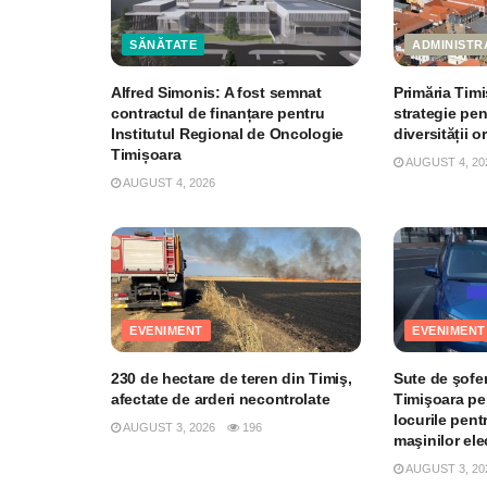
SĂNĂTATE
ADMINISTR
Alfred Simonis: A fost semnat
Primăria Tim
contractul de finanțare pentru
strategie pe
Institutul Regional de Oncologie
diversității o
Timișoara
AUGUST 4, 20
AUGUST 4, 2026
EVENIMENT
EVENIMENT
230 de hectare de teren din Timiş,
Sute de şofer
afectate de arderi necontrolate
Timişoara pe
locurile pent
AUGUST 3, 2026
196
maşinilor el
AUGUST 3, 20