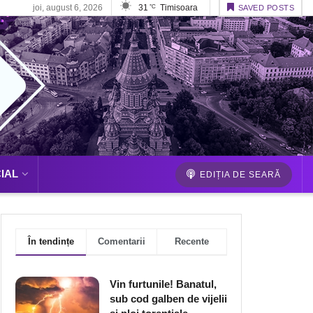
joi, august 6, 2026
31
Timisoara
°C
SAVED POSTS
IAL
EDIȚIA DE SEARĂ
În tendințe
Comentarii
Recente
Vin furtunile! Banatul,
sub cod galben de vijelii