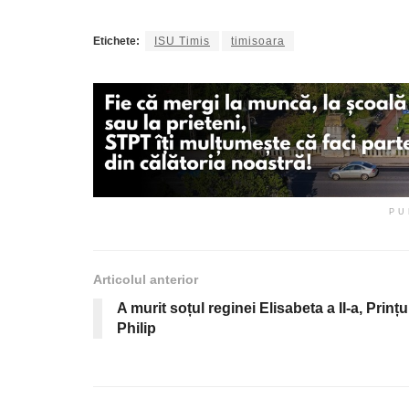
Etichete:
ISU Timis
timisoara
PU
Articolul anterior
A murit soțul reginei Elisabeta a II-a, Prințu
Philip