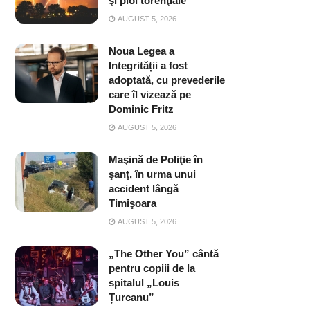
şi ploi torenţiale
AUGUST 5, 2026
Noua Legea a
Integrității a fost
adoptată, cu prevederile
care îl vizează pe
Dominic Fritz
AUGUST 5, 2026
Maşină de Poliţie în
şanţ, în urma unui
accident lângă
Timişoara
AUGUST 5, 2026
„The Other You” cântă
pentru copiii de la
spitalul „Louis
Țurcanu”