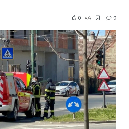
A
0
0
A