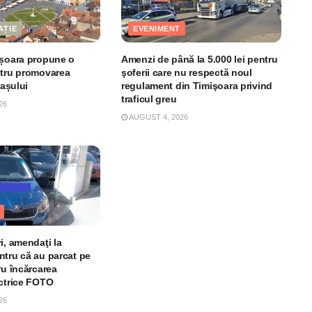
AȚIE
EVENIMENT
ișoara propune o
Amenzi de până la 5.000 lei pentru
ntru promovarea
şoferii care nu respectă noul
rașului
regulament din Timişoara privind
traficul greu
26
AUGUST 4, 2026
i, amendaţi la
ntru că au parcat pe
ru încărcarea
ectrice FOTO
26