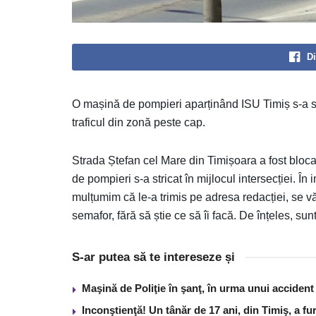
Di
O mașină de pompieri aparținând ISU Timiș s-a stri
traficul din zonă peste cap.
Strada Ștefan cel Mare din Timișoara a fost blo
de pompieri s-a stricat în mijlocul intersecției. În 
mulțumim că le-a trimis pe adresa redacției, se vă
semafor, fără să știe ce să îi facă. De înțeles, su
S-ar putea să te intereseze și
Maşină de Poliţie în şanţ, în urma unui acciden
Inconştienţă! Un tânăr de 17 ani, din Timiş, a f