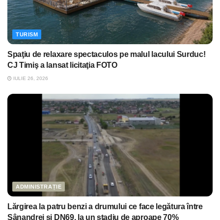
TURISM
Spaţiu de relaxare spectaculos pe malul lacului Surduc!
CJ Timiş a lansat licitaţia FOTO
IULIE 26, 2026
ADMINISTRAȚIE
Lărgirea la patru benzi a drumului ce face legătura între
Sânandrei și DN69, la un stadiu de aproape 70%