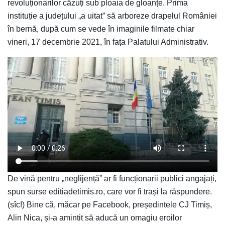
revoluționarilor căzuți sub ploaia de gloanțe. Prima
instituție a județului „a uitat” să arboreze drapelul României
în bernă, după cum se vede în imaginile filmate chiar
vineri, 17 decembrie 2021, în fața Palatului Administrativ.
De vină pentru „neglijență” ar fi funcționarii publici angajați,
spun surse editiadetimis.ro, care vor fi trași la răspundere.
(sîc!) Bine că, măcar pe Facebook, președintele CJ Timiș,
Alin Nica, și-a amintit să aducă un omagiu eroilor