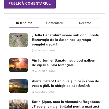
În tendințe
Comentarii
Recente
„Delta Banatului” moare sub ochii noștri.
Rezervația de la Satchinez, aproape
complet uscată
AUGUST 6, 2026
Vin furtunile! Banatul, sub cod galben
de vijelii şi ploi torenţiale
AUGUST 5, 2026
Alertă meteo! Caniculă şi ploi în zona de
vest a ţării, la sfârşit de săptămână
AUGUST 7, 2026
Sorin Şipoş, atac la Alexandru Rogobete:
„Trece și vara și Spitalul pentru mari arși