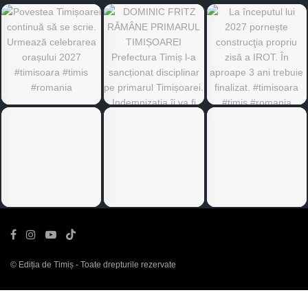
©
Ediția de Timiș
- Toate drepturile rezervate