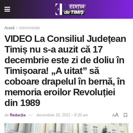
Acasă
Administrație
VIDEO La Consiliul Județean
Timiș nu s-a auzit că 17
decembrie este zi de doliu în
Timișoara! „A uitat” să
coboare drapelul în bernă, în
memoria eroilor Revoluției
din 1989
A
de
Redacția
decembrie 18, 2021 ◦ 8:20 am
A