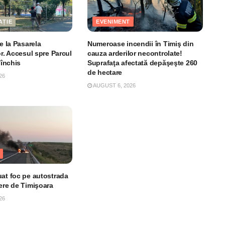
AȚIE
EVENIMENT
le la Pasarela
Numeroase incendii în Timiş din
or. Accesul spre Parcul
cauza arderilor necontrolate!
 închis
Suprafaţa afectată depăşeşte 260
de hectare
26
AUGUST 6, 2026
uat foc pe autostrada
iere de Timişoara
26