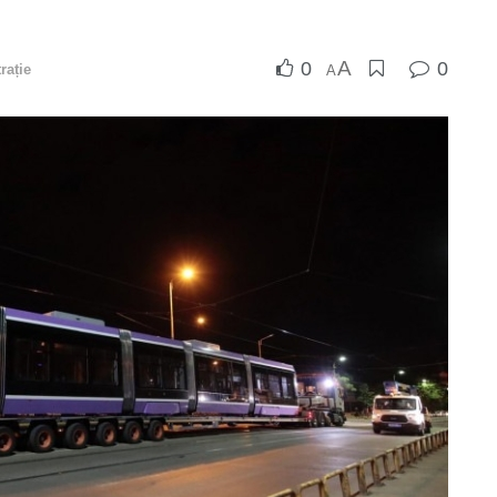
A
0
0
rație
A