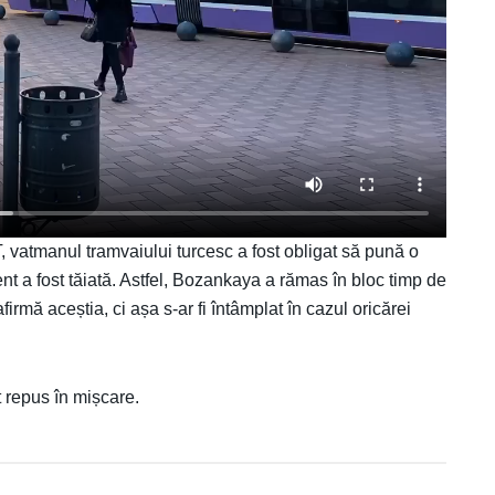
, vatmanul tramvaiului turcesc a fost obligat să pună o
t a fost tăiată. Astfel, Bozankaya a rămas în bloc timp de
firmă aceștia, ci așa s-ar fi întâmplat în cazul oricărei
 repus în mișcare.