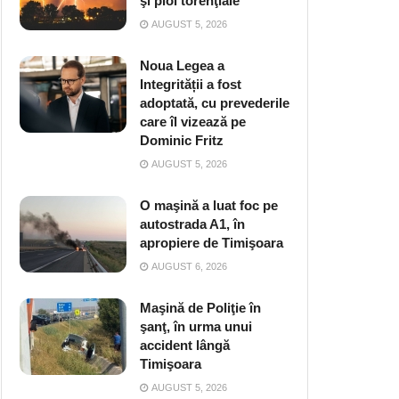
şi ploi torenţiale
AUGUST 5, 2026
Noua Legea a
Integrității a fost
adoptată, cu prevederile
care îl vizează pe
Dominic Fritz
AUGUST 5, 2026
O maşină a luat foc pe
autostrada A1, în
apropiere de Timişoara
AUGUST 6, 2026
Maşină de Poliţie în
şanţ, în urma unui
accident lângă
Timişoara
AUGUST 5, 2026