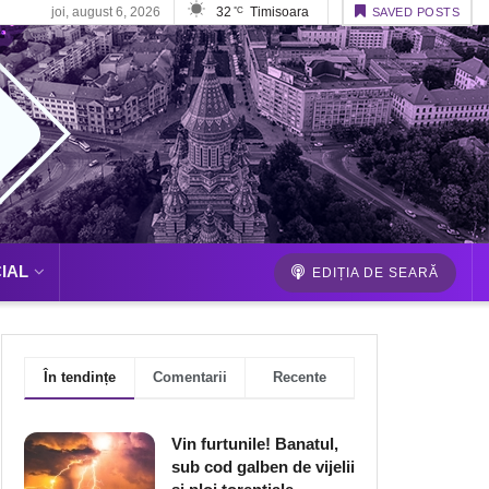
joi, august 6, 2026
32
Timisoara
°C
SAVED POSTS
IAL
EDIȚIA DE SEARĂ
În tendințe
Comentarii
Recente
Vin furtunile! Banatul,
sub cod galben de vijelii