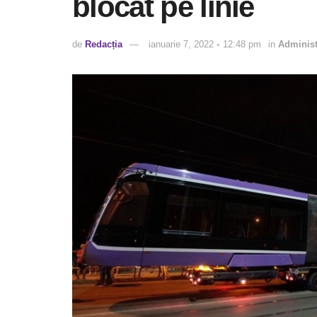
blocat pe linie
de
Redacția
ianuarie 7, 2022 ◦ 12:48 pm
in
Administ