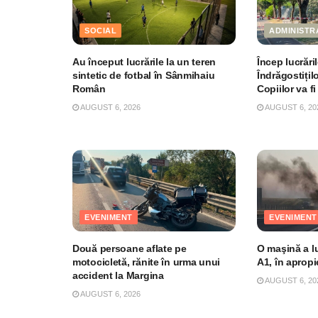
SOCIAL
ADMINISTR
Au început lucrările la un teren
Încep lucrări
sintetic de fotbal în Sânmihaiu
Îndrăgostițil
Român
Copiilor va fi
AUGUST 6, 2026
AUGUST 6, 20
EVENIMENT
EVENIMENT
Două persoane aflate pe
O maşină a l
motocicletă, rănite în urma unui
A1, în aprop
accident la Margina
AUGUST 6, 20
AUGUST 6, 2026