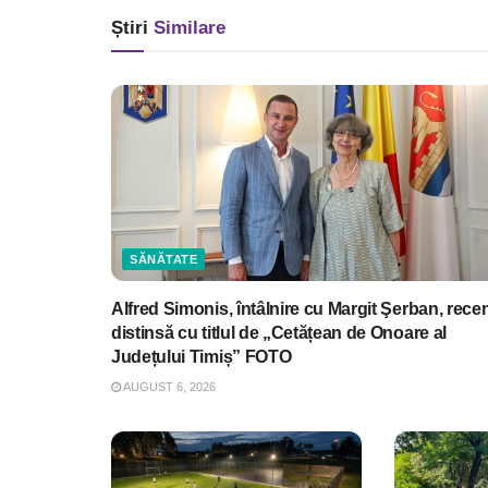
Știri
Similare
SĂNĂTATE
Alfred Simonis, întâlnire cu Margit Şerban, rece
distinsă cu titlul de „Cetățean de Onoare al
Județului Timiș” FOTO
AUGUST 6, 2026