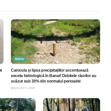
MEDIU
nt
Canicula și lipsa precipitațiilor accentuează
seceta hidrologică în Banat! Debitele râurilor au
scăzut sub 30% din normalul perioadei
AUGUST 6, 2026