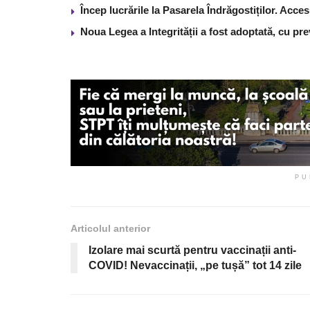
Încep lucrările la Pasarela Îndrăgostiților. Acces
Noua Legea a Integrității a fost adoptată, cu pre
PU
Articolul anterior
Izolare mai scurtă pentru vaccinații anti-
COVID! Nevaccinații, „pe tușă” tot 14 zile