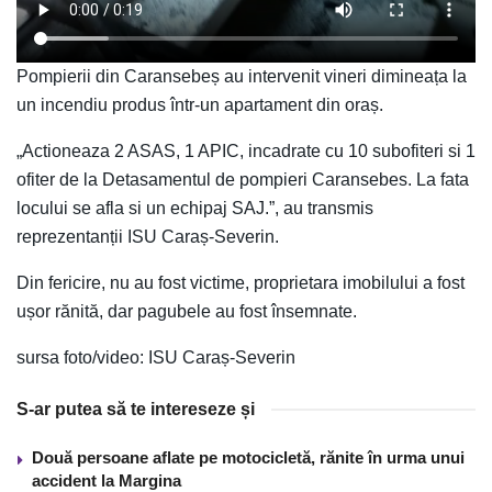
Pompierii din Caransebeș au intervenit vineri dimineața la
un incendiu produs într-un apartament din oraș.
„Actioneaza 2 ASAS, 1 APIC, incadrate cu 10 subofiteri si 1
ofiter de la Detasamentul de pompieri Caransebes. La fata
locului se afla si un echipaj SAJ.”, au transmis
reprezentanții ISU Caraș-Severin.
Din fericire, nu au fost victime, proprietara imobilului a fost
ușor rănită, dar pagubele au fost însemnate.
sursa foto/video: ISU Caraș-Severin
S-ar putea să te intereseze și
Două persoane aflate pe motocicletă, rănite în urma unui
accident la Margina