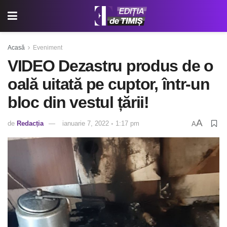
Acasă
Eveniment
VIDEO Dezastru produs de o
oală uitată pe cuptor, într-un
bloc din vestul țării!
A
de
Redacția
ianuarie 7, 2022 ◦ 1:17 pm
A