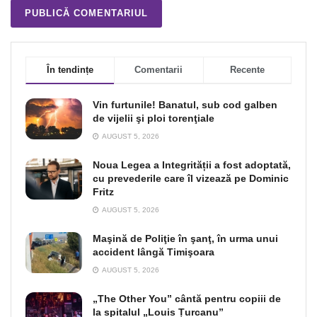
În tendințe
Comentarii
Recente
Vin furtunile! Banatul, sub cod galben
de vijelii şi ploi torenţiale
AUGUST 5, 2026
Noua Legea a Integrității a fost adoptată,
cu prevederile care îl vizează pe Dominic
Fritz
AUGUST 5, 2026
Maşină de Poliţie în şanţ, în urma unui
accident lângă Timişoara
AUGUST 5, 2026
„The Other You” cântă pentru copiii de
la spitalul „Louis Țurcanu”