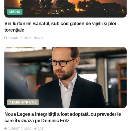
MEDIU
Vin furtunile! Banatul, sub cod galben de vijelii şi ploi
torenţiale
AUGUST 5, 2026
426
ADMINISTRAȚIE
Noua Legea a Integrității a fost adoptată, cu prevederile
care îl vizează pe Dominic Fritz
AUGUST 5, 2026
102