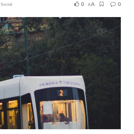
A
0
0
,
Social
A