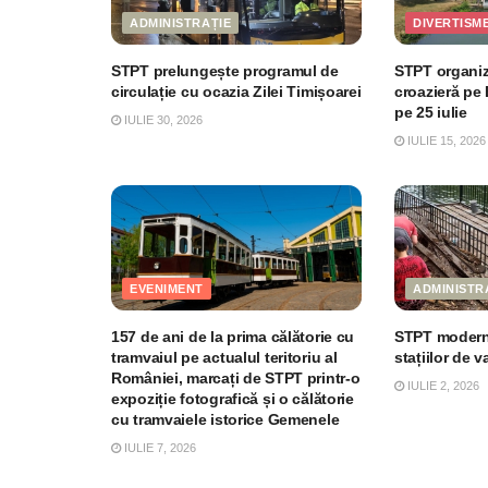
ADMINISTRAȚIE
DIVERTISM
STPT prelungește programul de
STPT organi
circulație cu ocazia Zilei Timișoarei
croazieră pe
pe 25 iulie
IULIE 30, 2026
IULIE 15, 2026
EVENIMENT
ADMINISTR
157 de ani de la prima călătorie cu
STPT modern
tramvaiul pe actualul teritoriu al
stațiilor de 
României, marcați de STPT printr-o
IULIE 2, 2026
expoziție fotografică și o călătorie
cu tramvaiele istorice Gemenele
IULIE 7, 2026