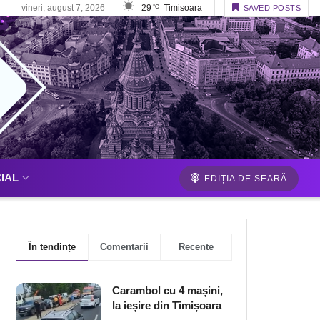
vineri, august 7, 2026
29
Timisoara
°C
SAVED POSTS
IAL
EDIȚIA DE SEARĂ
În tendințe
Comentarii
Recente
Carambol cu 4 mașini,
la ieșire din Timișoara