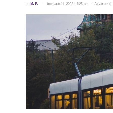
de
M. P.
februarie 11, 2022 ◦ 4:25 pm
in
Advertorial