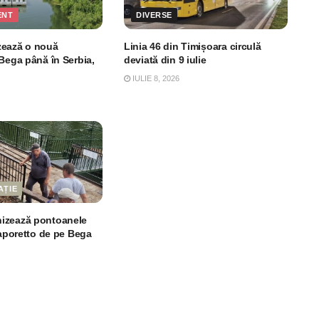
ENT
DIVERSE
zează o nouă
Linia 46 din Timișoara circulă
 Bega până în Serbia,
deviată din 9 iulie
IULIE 8, 2026
AȚIE
izează pontoanele
vaporetto de pe Bega