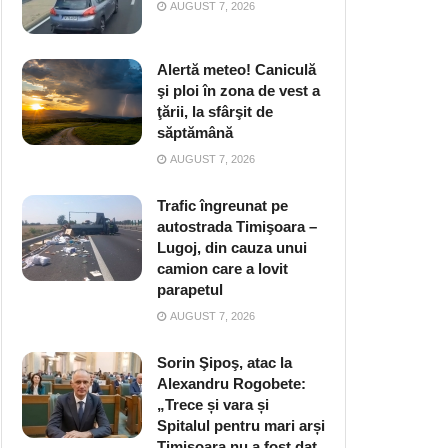
AUGUST 7, 2026
Alertă meteo! Caniculă
şi ploi în zona de vest a
ţării, la sfârşit de
săptămână
AUGUST 7, 2026
Trafic îngreunat pe
autostrada Timişoara –
Lugoj, din cauza unui
camion care a lovit
parapetul
AUGUST 7, 2026
Sorin Şipoş, atac la
Alexandru Rogobete:
„Trece și vara și
Spitalul pentru mari arși
Timișoara nu a fost dat