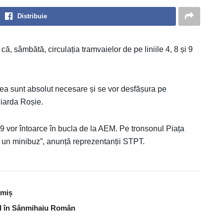
Distribuie
, sâmbătă, circulația tramvaielor de pe liniile 4, 8 și 9
stea sunt absolut necesare și se vor desfășura pe
iarda Roșie.
și 9 vor întoarce în bucla de la AEM. Pe tronsonul Piața
n minibuz”, anunță reprezentanții STPT.
imiș
bal în Sânmihaiu Român