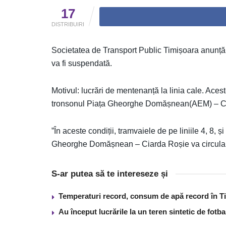
17
DISTRIBUIRI
Societatea de Transport Public Timișoara anunță că
va fi suspendată.
Motivul: lucrări de mentenanță la linia cale. Ace
tronsonul Piața Gheorghe Domășnean(AEM) – C
”În aceste condiții, tramvaiele de pe liniile 4, 8, 
Gheorghe Domășnean – Ciarda Roșie va circula u
S-ar putea să te intereseze și
Temperaturi record, consum de apă record în T
Au început lucrările la un teren sintetic de fot