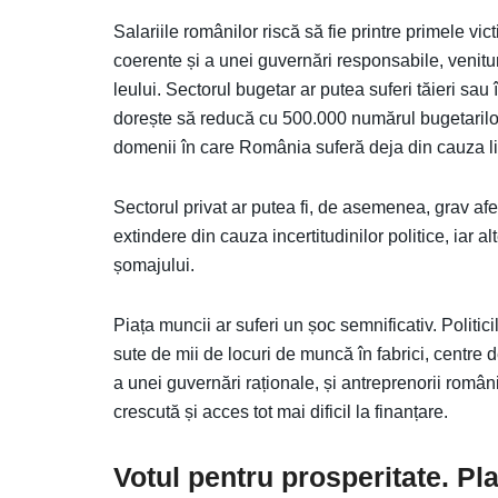
Salariile românilor riscă să fie printre primele vic
coerente și a unei guvernări responsabile, venitur
leului. Sectorul bugetar ar putea suferi tăieri sau
dorește să reducă cu 500.000 numărul bugetarilor, 
domenii în care România suferă deja din cauza li
Sectorul privat ar putea fi, de asemenea, grav afe
extindere din cauza incertitudinilor politice, iar a
șomajului.
Piața muncii ar suferi un șoc semnificativ. Politicil
sute de mii de locuri de muncă în fabrici, centre de 
a unei guvernări raționale, și antreprenorii români 
crescută și acces tot mai dificil la finanțare.
Votul pentru prosperitate. Pl