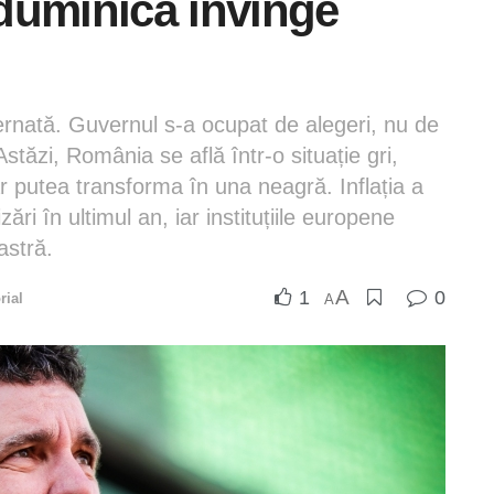
duminică învinge
rnată. Guvernul s-a ocupat de alegeri, nu de
stăzi, România se află într-o situație gri,
r putea transforma în una neagră. Inflația a
ări în ultimul an, iar instituțiile europene
astră.
A
1
0
rial
A