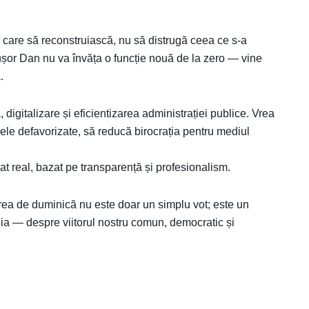
 care să reconstruiască, nu să distrugă ceea ce s-a
cușor Dan nu va învăța o funcție nouă de la zero — vine
.
, digitalizare și eficientizarea administrației publice. Vrea
ele defavorizate, să reducă birocrația pentru mediul
at real, bazat pe transparență și profesionalism.
rea de duminică nu este doar un simplu vot; este un
a — despre viitorul nostru comun, democratic și