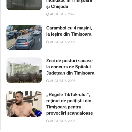
inundată, în Timișoara
și Chișoda
AUGUST 7, 2026
Carambol cu 4 mașini,
la ieșire din Timișoara
AUGUST 7, 2026
Zeci de posturi scoase
la concurs de Spitalul
Județean din Timișoara
AUGUST 7, 2026
„Regele TikTok-ului”,
reţinut de poliţiştii din
Timişoara pentru
provocări scandaloase
AUGUST 7, 2026