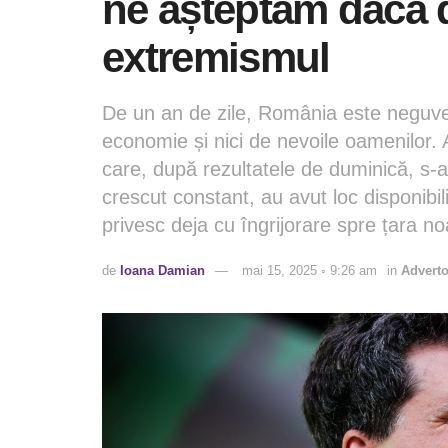
ne așteptăm dacă 
extremismul
De un an de zile, România este neguve
economie și nici de nevoile oamenilor. A
care, după rezultatele de duminică, s-a
crescut constant, au avut loc disponibiliz
privesc deja cu îngrijorare spre țara no
de
Ioana Damian
mai 15, 2025 ◦ 9:26 am
in
Adverto