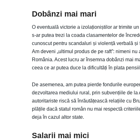
Dobânzi mai mari
O eventuală victorie a izolaționiștilor ar trimite
s-ar putea trezi la coada clasamentelor de încrede
cunoscut pentru scandaluri și violență verbală și 
Am deveni „ultimul produs de pe raft”: nimeni nu 
România. Acest lucru ar însemna dobânzi mai mari 
ceea ce ar putea duce la dificultăți în plata pensiil
De asemenea, am putea pierde fondurile europene 
dezvoltarea mediului rural, prin subvențiile de la 
autoritariste riscă să înrăutățească relațiile cu
plățile dacă statul român nu mai respectă criteri
deja în cazul altor state.
Salarii mai mici