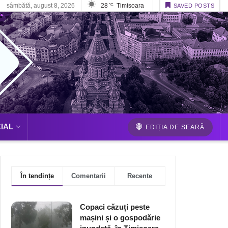
sâmbătă, august 8, 2026
28
Timisoara
°C
SAVED POSTS
IAL
EDIȚIA DE SEARĂ
În tendințe
Comentarii
Recente
Copaci căzuți peste
mașini și o gospodărie