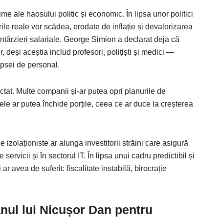
time ale haosului politic și economic. În lipsa unor politici
ile reale vor scădea, erodate de inflație și devalorizarea
 întârzieri salariale. George Simion a declarat deja că
deși aceștia includ profesori, polițiști și medici —
psei de personal.
ctat. Multe companii și-ar putea opri planurile de
ltele ar putea închide porțile, ceea ce ar duce la creșterea
e izolaționiste ar alunga investitorii străini care asigură
servicii și în sectorul IT. În lipsa unui cadru predictibil și
ar avea de suferit: fiscalitate instabilă, birocrație
anul lui Nicușor Dan pentru