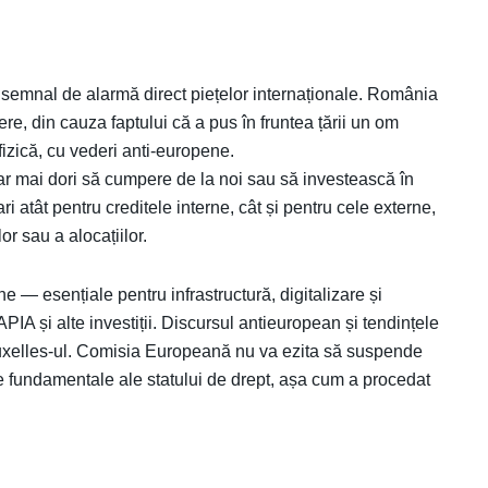
 un semnal de alarmă direct piețelor internaționale. România
re, din cauza faptului că a pus în fruntea țării un om
fizică, cu vederi anti-europene.
ar mai dori să cumpere de la noi sau să investească în
atât pentru creditele interne, cât și pentru cele externe,
or sau a alocațiilor.
— esențiale pentru infrastructură, digitalizare și
APIA și alte investiții. Discursul antieuropean și tendințele
 Bruxelles-ul. Comisia Europeană nu va ezita să suspende
ile fundamentale ale statului de drept, așa cum a procedat