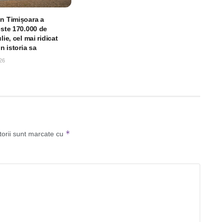
in Timișoara a
este 170.000 de
lie, cel mai ridicat
in istoria sa
26
*
torii sunt marcate cu