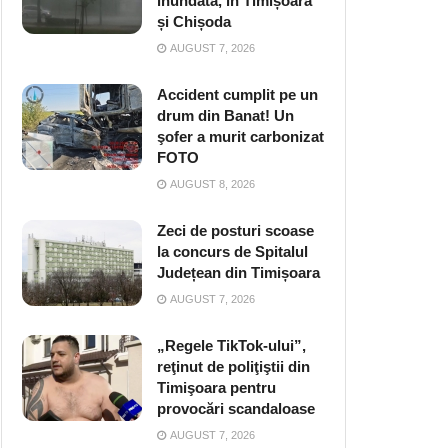
inundată, în Timișoara
și Chișoda
AUGUST 7, 2026
Accident cumplit pe un
drum din Banat! Un
şofer a murit carbonizat
FOTO
AUGUST 8, 2026
Zeci de posturi scoase
la concurs de Spitalul
Județean din Timișoara
AUGUST 7, 2026
„Regele TikTok-ului”,
reţinut de poliţiştii din
Timişoara pentru
provocări scandaloase
AUGUST 7, 2026