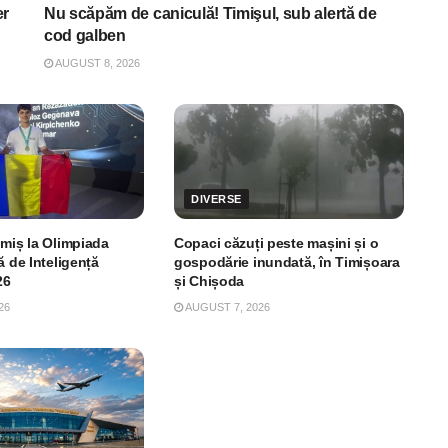
er
Nu scăpăm de caniculă! Timişul, sub alertă de
cod galben
AUGUST 8, 2026
DIVERSE
imiș la Olimpiada
Copaci căzuți peste mașini și o
ă de Inteligență
gospodărie inundată, în Timișoara
26
și Chișoda
26
AUGUST 7, 2026