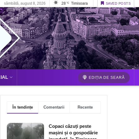
sâmbătă, august 8, 2026
28
Timisoara
°C
SAVED POSTS
IAL
EDIȚIA DE SEARĂ
În tendințe
Comentarii
Recente
Copaci căzuți peste
mașini și o gospodărie