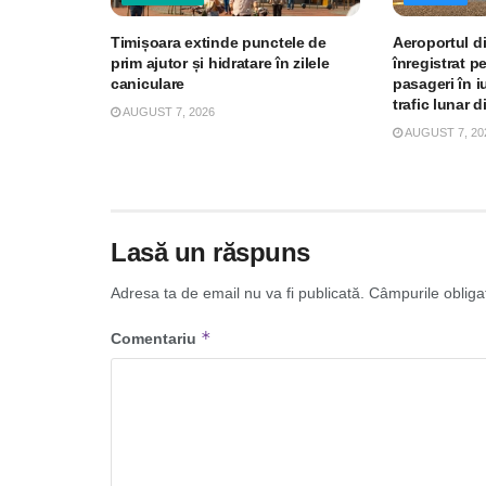
Timișoara extinde punctele de
Aeroportul d
prim ajutor și hidratare în zilele
înregistrat p
caniculare
pasageri în iu
trafic lunar d
AUGUST 7, 2026
AUGUST 7, 20
Lasă un răspuns
Adresa ta de email nu va fi publicată.
Câmpurile obliga
*
Comentariu