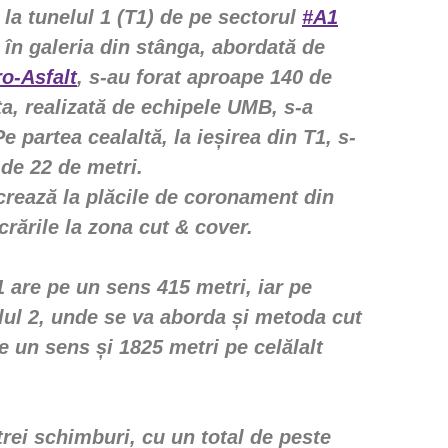
 la tunelul 1 (T1) de pe sectorul
#A1
 în galeria din stânga, abordată de
o-Asfalt
, s-au forat aproape 140 de
pta, realizată de echipele UMB, s-a
Pe partea cealaltă, la ieșirea din T1, s-
 de 22 de metri.
ucrează la plăcile de coronament din
crările la zona cut & cover.
1 are pe un sens 415 metri, iar pe
elul 2, unde se va aborda și metoda cut
e un sens și 1825 metri pe celălalt
trei schimburi, cu un total de peste