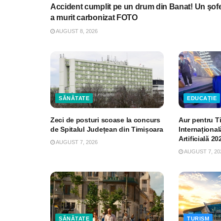
Accident cumplit pe un drum din Banat! Un şof
a murit carbonizat FOTO
AUGUST 8, 2026
SĂNĂTATE
EDUCAȚIE
Zeci de posturi scoase la concurs
Aur pentru T
de Spitalul Județean din Timișoara
Internațional
Artificială 20
AUGUST 7, 2026
AUGUST 7, 20
SĂNĂTATE
TURISM