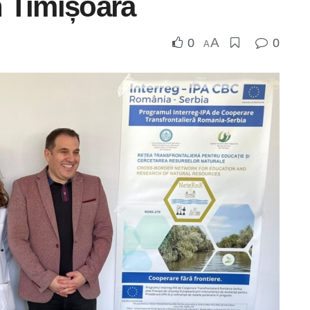
n Timișoara
A
0
0
A