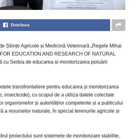
Distribuie
de Științe Agricole și Medicină Veterinară „Regele Mihai
RK FOR EDUCATION AND RESEARCH OF NATURAL
 cu Serbia de educarea și monitorizarea poluării
rețele transfrontaliere pentru educarea și monitorizarea
e, insecticide), cu scopul de a utiliza datele colectate
or organismelor și autorităților competente și a publicului
ă a resurselor naturale, în special terenurile agricole și
rul proiectului sunt sistemele de monitorizare stabilite,