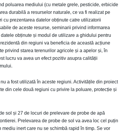
vind poluarea mediului (cu metale grele, pesticide, erbicide
zarea durabilă a resurselor naturale, ce va fi realizat pe
 cu prezentarea datelor obținute catre utilizatorii
sabile de aceste resurse, seminarii privind informarea
e datele obținute și modul de utilizare a ghidului pentru
 rezidentă din regiuni va beneficia de această acțiune
privind starea terenurilor agricole și a apelor și, în
t lucru va avea un efect pozitiv asupra calității
mului.
 a fost utilizată în aceste regiuni. Activitățile din proiect
te din cele două regiuni cu privire la poluare, protecție și
 de sol și 27 de locuri de prelevare de probe de apă
ontierei. Prelevarea de probe de sol va avea loc cel puțin
 mediu inert care nu se schimbă rapid în timp. Se vor