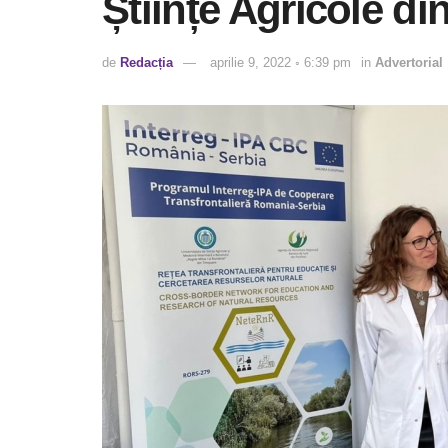
Științe Agricole di
de
Redacția
aprilie 9, 2022 ◦ 6:39 pm
in
Advertorial