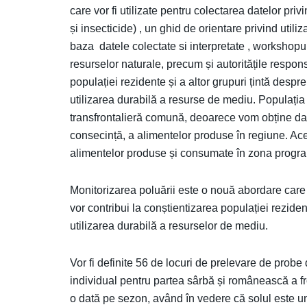
care vor fi utilizate pentru colectarea datelor pri
și insecticide) , un ghid de orientare privind utili
baza datele colectate si interpretate , workshopuri
resurselor naturale, precum și autoritățile respon
populației rezidente și a altor grupuri țintă despr
utilizarea durabilă a resurse de mediu. Populația
transfrontalieră comună, deoarece vom obține date 
consecință, a alimentelor produse în regiune. Aces
alimentelor produse și consumate în zona progra
Monitorizarea poluării este o nouă abordare care nu
vor contribui la conștientizarea populației reziden
utilizarea durabilă a resurselor de mediu.
Vor fi definite 56 de locuri de prelevare de probe
individual pentru partea sârbă și românească a fr
o dată pe sezon, având în vedere că solul este un