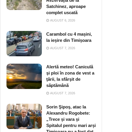
Rezervația de la
Satchinez, aproape
complet uscată
AUGUST 6, 2026
Carambol cu 4 mașini,
la ieșire din Timișoara
AUGUST 7, 2026
Alertă meteo! Caniculă
şi ploi în zona de vest a
ţării, la sfârşit de
săptămână
AUGUST 7, 2026
Sorin Şipoş, atac la
Alexandru Rogobete:
„Trece și vara și
Spitalul pentru mari arși
Timișoara nu a fost dat