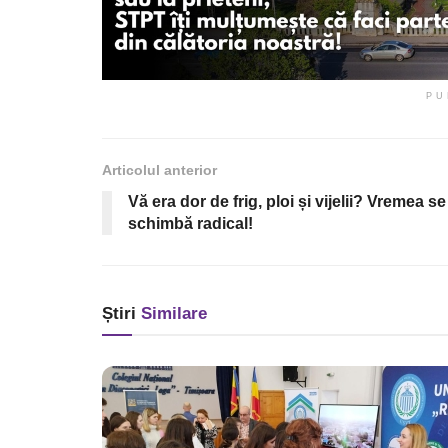
PU
Articolul anterior
Vă era dor de frig, ploi și vijelii? Vremea se
schimbă radical!
Știri
Similare