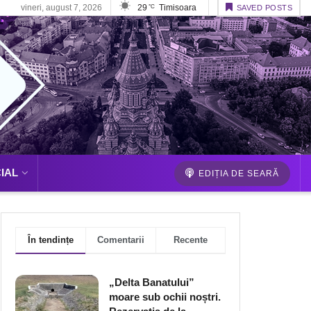
vineri, august 7, 2026
29
Timisoara
°C
SAVED POSTS
IAL
EDIȚIA DE SEARĂ
În tendințe
Comentarii
Recente
„Delta Banatului”
moare sub ochii noștri.