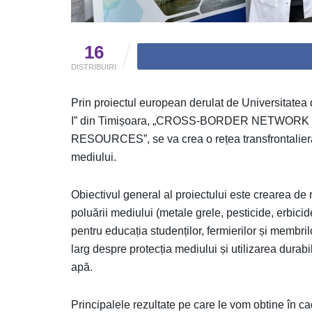
16
DISTRIBUIRI
Prin proiectul european derulat de Universitatea 
I” din Timișoara, „CROSS-BORDER NETWO
RESOURCES”, se va crea o rețea transfrontalieră
mediului.
Obiectivul general al proiectului este crearea de 
poluării mediului (metale grele, pesticide, erbicid
pentru educația studenților, fermierilor și membril
larg despre protecția mediului și utilizarea durabil
apă.
Principalele rezultate pe care le vom obtine în cad