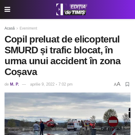
Acasă
Eveniment
Copil preluat de elicopterul
SMURD și trafic blocat, în
urma unui accident în zona
Coșava
A
de
M. P.
aprilie 9, 2022 ◦ 7:02 pm
A