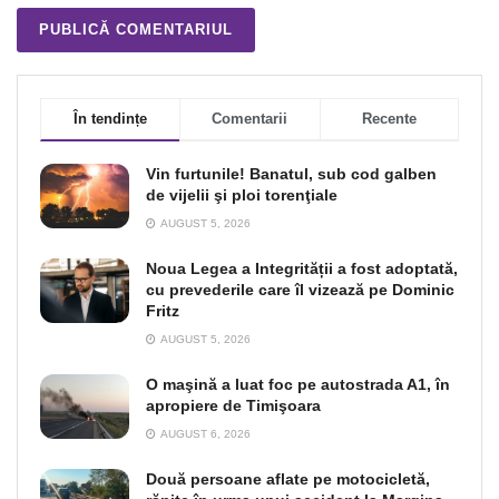
În tendințe
Comentarii
Recente
Vin furtunile! Banatul, sub cod galben
de vijelii şi ploi torenţiale
AUGUST 5, 2026
Noua Legea a Integrității a fost adoptată,
cu prevederile care îl vizează pe Dominic
Fritz
AUGUST 5, 2026
O maşină a luat foc pe autostrada A1, în
apropiere de Timişoara
AUGUST 6, 2026
Două persoane aflate pe motocicletă,