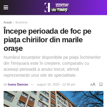
Acasă
Business
Începe perioada de foc pe
piața chiriilor din marile
orașe
Numărul locuințelor disponibile pe piața închirierilor
din Timișoara este în creștere, comparativ cu
aceeași perioadă a anului trecut, afirmă
reprezentanții unui site de specialitate.
A
de
Ioana Damian
august 18, 2025 ◦ 12:46 pm
A