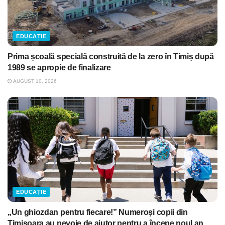
EDUCAȚIE
Prima școală specială construită de la zero în Timiș după
1989 se apropie de finalizare
AUGUST 10, 2026
EDUCAȚIE
„Un ghiozdan pentru fiecare!” Numeroşi copii din
Timişoara au nevoie de ajutor pentru a începe noul an