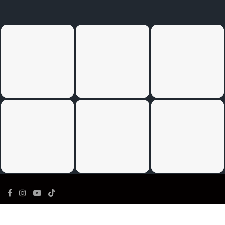
©
Ediția de Timiș
- Toate drepturile rezervate