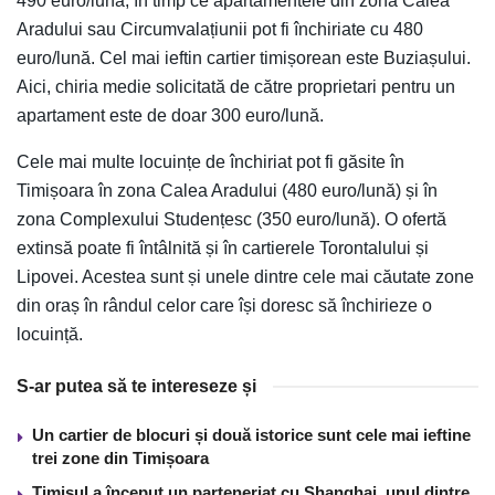
490 euro/lună, în timp ce apartamentele din zona Calea
Aradului sau Circumvalațiunii pot fi închiriate cu 480
euro/lună. Cel mai ieftin cartier timișorean este Buziașului.
Aici, chiria medie solicitată de către proprietari pentru un
apartament este de doar 300 euro/lună.
Cele mai multe locuințe de închiriat pot fi găsite în
Timișoara în zona Calea Aradului (480 euro/lună) și în
zona Complexului Studențesc (350 euro/lună). O ofertă
extinsă poate fi întâlnită și în cartierele Torontalului și
Lipovei. Acestea sunt și unele dintre cele mai căutate zone
din oraș în rândul celor care își doresc să închirieze o
locuință.
S-ar putea să te intereseze și
Un cartier de blocuri și două istorice sunt cele mai ieftine
trei zone din Timișoara
Timișul a început un parteneriat cu Shanghai, unul dintre