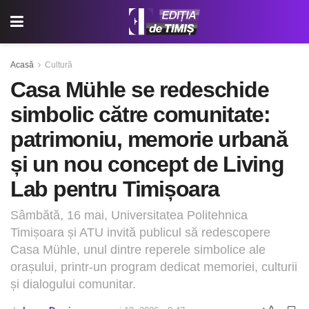
Acasă
Cultură
Casa Mühle se redeschide
simbolic către comunitate:
patrimoniu, memorie urbană
și un nou concept de Living
Lab pentru Timișoara
Sâmbătă, 16 mai, Universitatea Politehnica
Timișoara și ATU invită publicul să redescopere
Casa Mühle, unul dintre reperele simbolice ale
orașului, printr-un program dedicat memoriei, culturii
și dialogului comunitar.