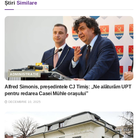
Știri
Similare
ADMINISTRAȚIE
Alfred Simonis, președintele CJ Timiș: „Ne alăturăm UPT
pentru redarea Casei Mühle orașului”
DECEMBRIE 10, 2025