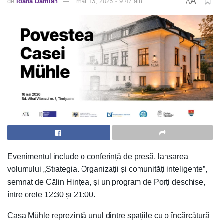
A
de
Ioana Damian
mai 13, 2026 ◦ 9:47 am
A
Evenimentul include o conferință de presă, lansarea
volumului „Strategia. Organizații și comunități inteligente”,
semnat de Călin Hințea, și un program de Porți deschise,
între orele 12:30 și 21:00.
Casa Mühle reprezintă unul dintre spațiile cu o încărcătură