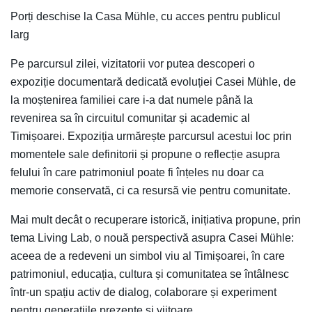
Porți deschise la Casa Mühle, cu acces pentru publicul
larg
Pe parcursul zilei, vizitatorii vor putea descoperi o
expoziție documentară dedicată evoluției Casei Mühle, de
la moștenirea familiei care i-a dat numele până la
revenirea sa în circuitul comunitar și academic al
Timișoarei. Expoziția urmărește parcursul acestui loc prin
momentele sale definitorii și propune o reflecție asupra
felului în care patrimoniul poate fi înțeles nu doar ca
memorie conservată, ci ca resursă vie pentru comunitate.
Mai mult decât o recuperare istorică, inițiativa propune, prin
tema Living Lab, o nouă perspectivă asupra Casei Mühle:
aceea de a redeveni un simbol viu al Timișoarei, în care
patrimoniul, educația, cultura și comunitatea se întâlnesc
într-un spațiu activ de dialog, colaborare și experiment
pentru generațiile prezente și viitoare.