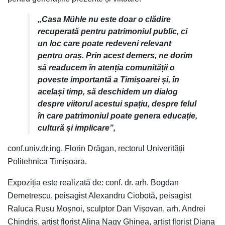
„Casa Mühle nu este doar o clădire
recuperată pentru patrimoniul public, ci
un loc care poate redeveni relevant
pentru oraș. Prin acest demers, ne dorim
să readucem în atenția comunității o
poveste importantă a Timișoarei și, în
același timp, să deschidem un dialog
despre viitorul acestui spațiu, despre felul
în care patrimoniul poate genera educație,
cultură și implicare”,
conf.univ.dr.ing. Florin Drăgan, rectorul Univerității
Politehnica Timișoara.
Expoziția este realizată de: conf. dr. arh. Bogdan
Demetrescu, peisagist Alexandru Ciobotă, peisagist
Raluca Rusu Moșnoi, sculptor Dan Vișovan, arh. Andrei
Chindriș, artist florist Alina Nagy Ghinea, artist florist Diana