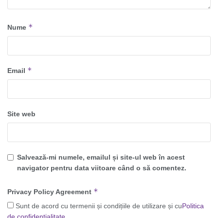
*
Nume
*
Email
Site web
Salvează-mi numele, emailul și site-ul web în acest
navigator pentru data viitoare când o să comentez.
*
Privacy Policy Agreement
Sunt de acord cu termenii și condițiile de utilizare și cu
Politica
de confidențialitate
.