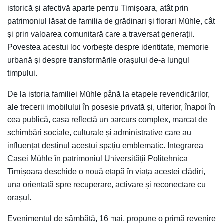
istorică și afectivă aparte pentru Timișoara, atât prin
patrimoniul lăsat de familia de grădinari și florari Mühle, cât
și prin valoarea comunitară care a traversat generații.
Povestea acestui loc vorbește despre identitate, memorie
urbană și despre transformările orașului de-a lungul
timpului.
De la istoria familiei Mühle până la etapele revendicărilor,
ale trecerii imobilului în posesie privată și, ulterior, înapoi în
cea publică, casa reflectă un parcurs complex, marcat de
schimbări sociale, culturale și administrative care au
influențat destinul acestui spațiu emblematic. Integrarea
Casei Mühle în patrimoniul Universității Politehnica
Timișoara deschide o nouă etapă în viața acestei clădiri,
una orientată spre recuperare, activare și reconectare cu
orașul.
Evenimentul de sâmbătă, 16 mai, propune o primă revenire