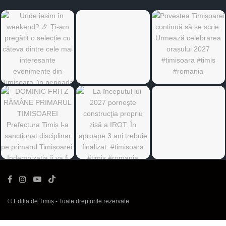
©
Ediția de Timiș
- Toate drepturile rezervate