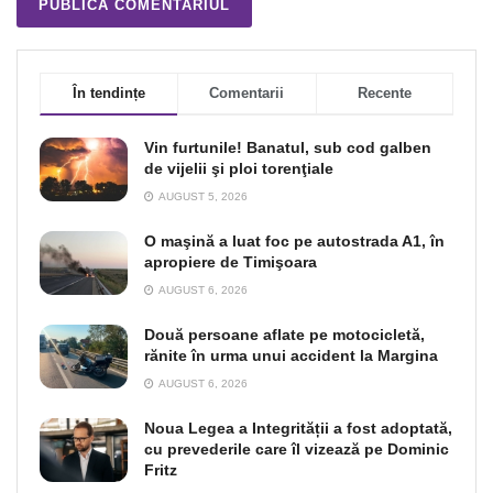
În tendințe
Comentarii
Recente
Vin furtunile! Banatul, sub cod galben
de vijelii şi ploi torenţiale
AUGUST 5, 2026
O maşină a luat foc pe autostrada A1, în
apropiere de Timişoara
AUGUST 6, 2026
Două persoane aflate pe motocicletă,
rănite în urma unui accident la Margina
AUGUST 6, 2026
Noua Legea a Integrității a fost adoptată,
cu prevederile care îl vizează pe Dominic
Fritz