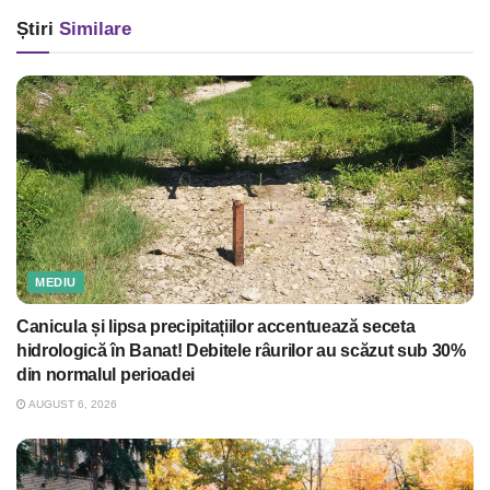
Știri
Similare
MEDIU
Canicula și lipsa precipitațiilor accentuează seceta
hidrologică în Banat! Debitele râurilor au scăzut sub 30%
din normalul perioadei
AUGUST 6, 2026