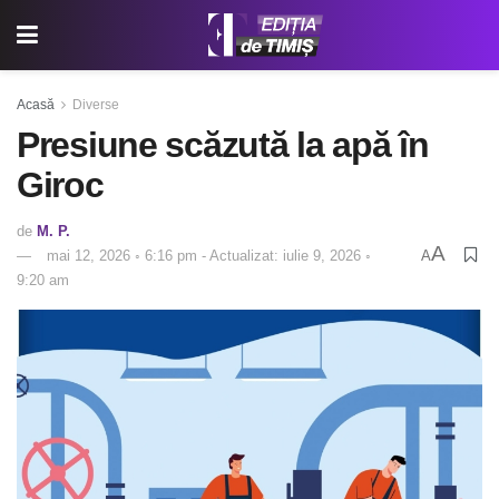
Acasă
Diverse
Presiune scăzută la apă în
Giroc
de
M. P.
A
mai 12, 2026 ◦ 6:16 pm - Actualizat: iulie 9, 2026 ◦
A
9:20 am