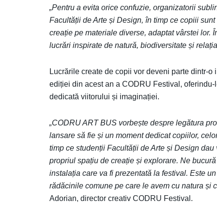
„Pentru a evita orice confuzie, organizatorii subli
Facultății de Arte și Design, în timp ce copiii sunt 
creație pe materiale diverse, adaptat vârstei lor. În
lucrări inspirate de natură, biodiversitate și relați
Lucrările create de copii vor deveni parte dintr-o i
ediției din acest an a CODRU Festival, oferindu-le 
dedicată viitorului și imaginației.
„CODRU ART BUS vorbește despre legătura profu
lansare să fie și un moment dedicat copiilor, celo
timp ce studenții Facultății de Arte și Design dau 
propriul spațiu de creație și explorare. Ne bucură 
instalația care va fi prezentată la festival. Este 
rădăcinile comune pe care le avem cu natura și cu
Adorian, director creativ CODRU Festival.