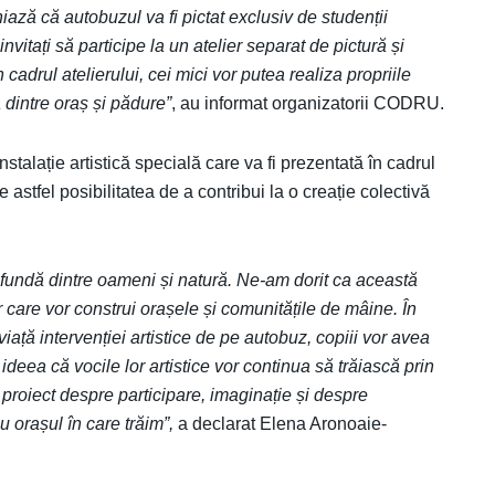
niază că autobuzul va fi pictat exclusiv de studenții
invitați să participe la un atelier separat de pictură și
 cadrul atelierului, cei mici vor putea realiza propriile
a dintre oraș și pădure”
, au informat organizatorii CODRU.
nstalație artistică specială care va fi prezentată în cadrul
astfel posibilitatea de a contribui la o creație colectivă
ndă dintre oameni și natură. Ne-am dorit ca această
r care vor construi orașele și comunitățile de mâine. În
viață intervenției artistice de pe autobuz, copiii vor avea
ideea că vocile lor artistice vor continua să trăiască prin
un proiect despre participare, imaginație și despre
 orașul în care trăim”,
a declarat Elena Aronoaie-