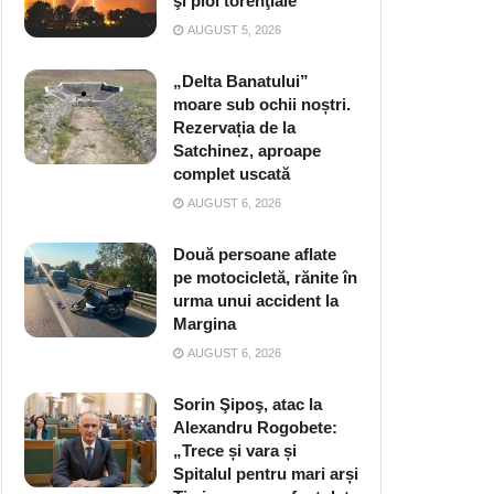
şi ploi torenţiale
AUGUST 5, 2026
„Delta Banatului”
moare sub ochii noștri.
Rezervația de la
Satchinez, aproape
complet uscată
AUGUST 6, 2026
Două persoane aflate
pe motocicletă, rănite în
urma unui accident la
Margina
AUGUST 6, 2026
Sorin Şipoş, atac la
Alexandru Rogobete:
„Trece și vara și
Spitalul pentru mari arși