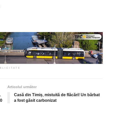
i
BLICITATE
Articolul următor
.
Casă din Timiș, mistuită de flăcări! Un bărbat
00
a fost găsit carbonizat