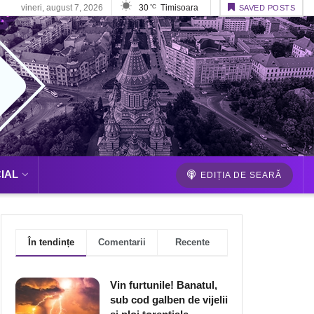
vineri, august 7, 2026
30
Timisoara
°C
SAVED POSTS
IAL
EDIȚIA DE SEARĂ
În tendințe
Comentarii
Recente
Vin furtunile! Banatul,
sub cod galben de vijelii