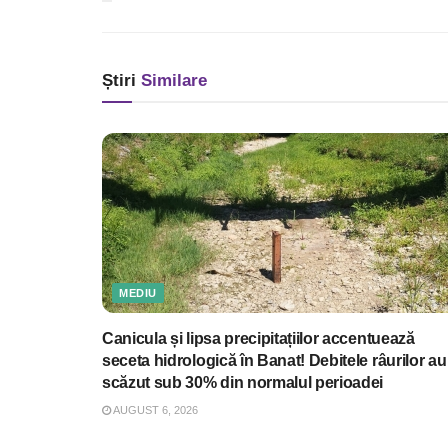
Știri
Similare
MEDIU
Canicula și lipsa precipitațiilor accentuează
seceta hidrologică în Banat! Debitele râurilor au
scăzut sub 30% din normalul perioadei
AUGUST 6, 2026