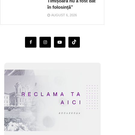
Timișoara nu a fost dat
în folosință”
AUGUST 6, 2026