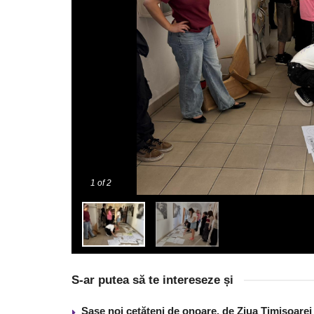
1
of 2
S-ar putea să te intereseze și
Șase noi cetățeni de onoare, de Ziua Timișoarei