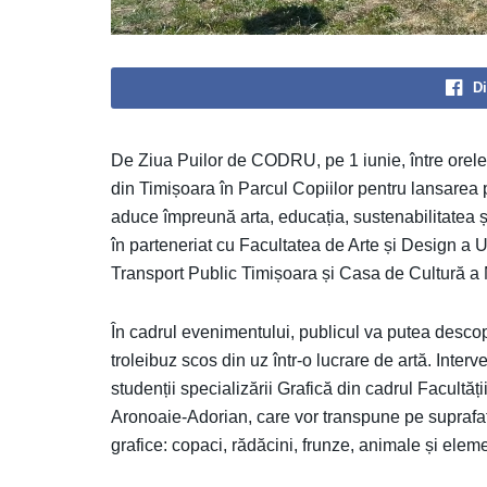
Di
De Ziua Puilor de CODRU, pe 1 iunie, între orele 
din Timișoara în Parcul Copiilor pentru lansarea
aduce împreună arta, educația, sustenabilitatea 
în parteneriat cu Facultatea de Arte și Design a U
Transport Public Timișoara și Casa de Cultură a 
În cadrul evenimentului, publicul va putea descop
troleibuz scos din uz într-o lucrare de artă. Interv
studenții specializării Grafică din cadrul Facultăț
Aronoaie-Adorian, care vor transpune pe suprafața
grafice: copaci, rădăcini, frunze, animale și eleme