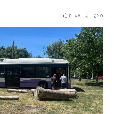
A
0
0
A