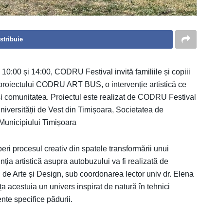
stribuie
10:00 și 14:00, CODRU Festival invită familiile și copiii
 proiectului CODRU ART BUS, o intervenție artistică ce
și comunitatea. Proiectul este realizat de CODRU Festival
niversității de Vest din Timișoara, Societatea de
Municipiului Timișoara
eri procesul creativ din spatele transformării unui
enția artistică asupra autobuzului va fi realizată de
ii de Arte și Design, sub coordonarea lector univ dr. Elena
 acestuia un univers inspirat de natură în tehnici
nte specifice pădurii.