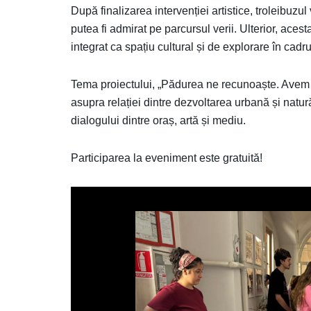
După finalizarea intervenției artistice, troleibuzu
putea fi admirat pe parcursul verii. Ulterior, ace
integrat ca spațiu cultural și de explorare în cadr
Tema proiectului, „Pădurea ne recunoaște. Avem r
asupra relației dintre dezvoltarea urbană și natură
dialogului dintre oraș, artă și mediu.
Participarea la eveniment este gratuită!