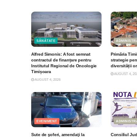
SĂNĂTATE
ADMINISTR
Alfred Simonis: A fost semnat
Primăria Tim
contractul de finanțare pentru
strategie pe
Institutul Regional de Oncologie
diversității o
Timișoara
AUGUST 4, 20
AUGUST 4, 2026
EVENIMENT
ADMINISTR
Sute de şoferi, amendaţi la
Consiliul Ju