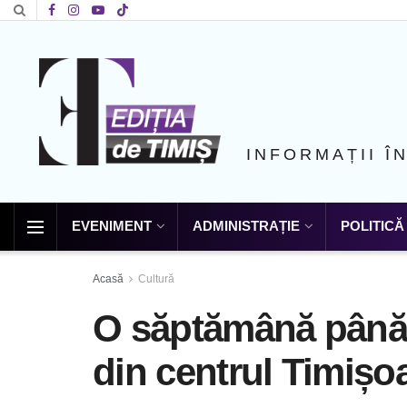
INFORMAȚII Î
EVENIMENT
ADMINISTRAȚIE
POLITICĂ
Acasă
Cultură
O săptămână până l
din centrul Timișoa