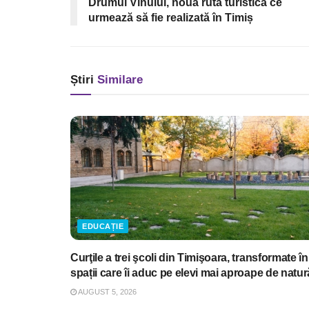
Drumul Vinului, noua rută turistică ce
urmează să fie realizată în Timiș
Știri
Similare
EDUCAȚIE
Curţile a trei şcoli din Timişoara, transformate în
spații care îi aduc pe elevi mai aproape de natur
AUGUST 5, 2026