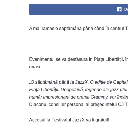
Di
A mai rămas o săptămână până când în centrul Ti
Evenimentul se va desfășura în Piața Libertății, în
uriași.
„
O săptămână până la JazzX. O ediție de Capitală 
Piața Libertății. Deopotrivă, legende ale jazz-ului m
număr impresionant de premii Grammy, vor încânt
Diaconu, consilier personal al președintelui CJ T
Accesul la Festivalul JazzX va fi gratuit!