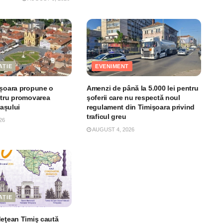
AȚIE
EVENIMENT
ișoara propune o
Amenzi de până la 5.000 lei pentru
ntru promovarea
şoferii care nu respectă noul
rașului
regulament din Timişoara privind
traficul greu
26
AUGUST 4, 2026
AȚIE
deţean Timiş caută