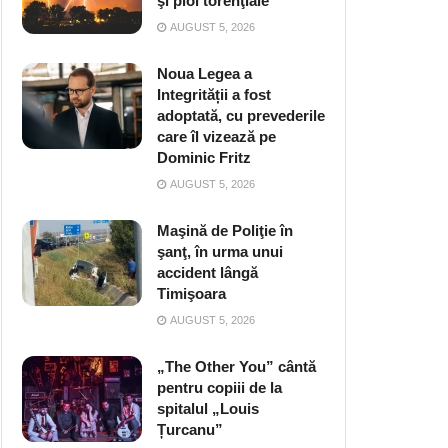
şi ploi torenţiale
AUGUST 5, 2026
Noua Legea a
Integrității a fost
adoptată, cu prevederile
care îl vizează pe
Dominic Fritz
AUGUST 5, 2026
Maşină de Poliţie în
şanţ, în urma unui
accident lângă
Timişoara
AUGUST 5, 2026
„The Other You” cântă
pentru copiii de la
spitalul „Louis
Țurcanu”