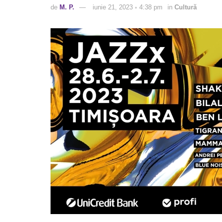
de
M. P.
iunie 21, 2023 ◦ 4:38 pm
in
Cultură