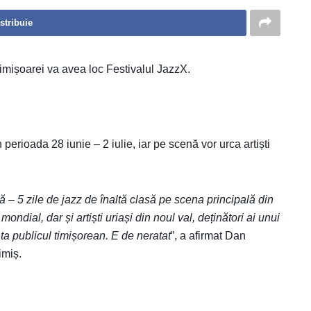
stribuie
mișoarei va avea loc Festivalul JazzX.
 perioada 28 iunie – 2 iulie, iar pe scenă vor urca artiști
– 5 zile de jazz de înaltă clasă pe scena principală din
ondial, dar și artiști uriași din noul val, deținători ai unui
a publicul timișorean. E de neratat
”, a afirmat Dan
imiș.