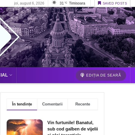
joi, august 6, 2026
31
Timisoara
°C
SAVED POSTS
IAL
EDIȚIA DE SEARĂ
În tendințe
Comentarii
Recente
Vin furtunile! Banatul,
sub cod galben de vijelii