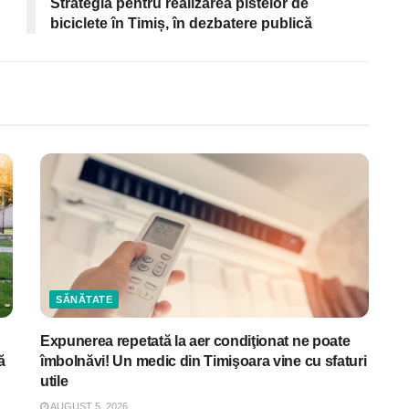
Strategia pentru realizarea pistelor de
biciclete în Timiș, în dezbatere publică
SĂNĂTATE
Expunerea repetată la aer condiţionat ne poate
ă
îmbolnăvi! Un medic din Timişoara vine cu sfaturi
utile
AUGUST 5, 2026