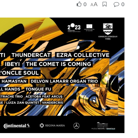
A
0
0
A