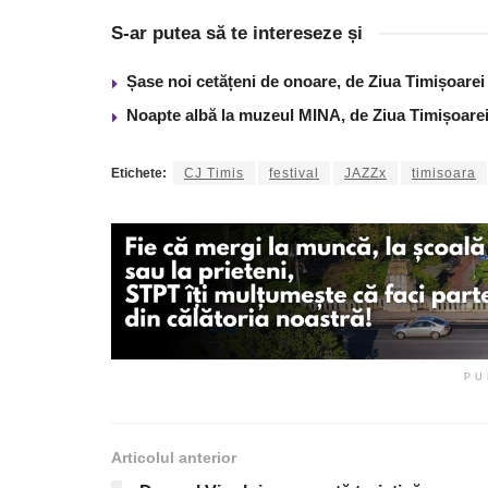
S-ar putea să te intereseze și
Șase noi cetățeni de onoare, de Ziua Timișoarei
Noapte albă la muzeul MINA, de Ziua Timișoare
Etichete:
CJ Timis
festival
JAZZx
timisoara
PU
Articolul anterior