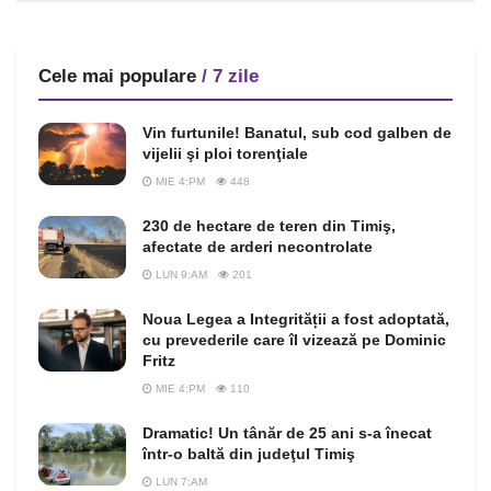
Cele mai populare
/ 7 zile
Vin furtunile! Banatul, sub cod galben de
vijelii şi ploi torenţiale
MIE 4:PM
448
230 de hectare de teren din Timiş,
afectate de arderi necontrolate
LUN 9:AM
201
Noua Legea a Integrității a fost adoptată,
cu prevederile care îl vizează pe Dominic
Fritz
MIE 4:PM
110
Dramatic! Un tânăr de 25 ani s-a înecat
într-o baltă din judeţul Timiş
LUN 7:AM