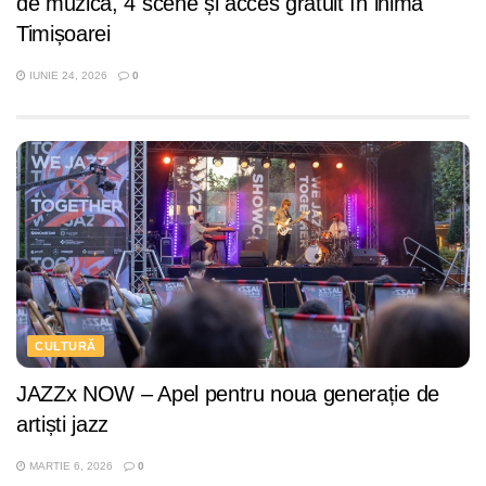
de muzică, 4 scene și acces gratuit în inima
Timișoarei
IUNIE 24, 2026
0
CULTURĂ
JAZZx NOW – Apel pentru noua generație de
artiști jazz
MARTIE 6, 2026
0