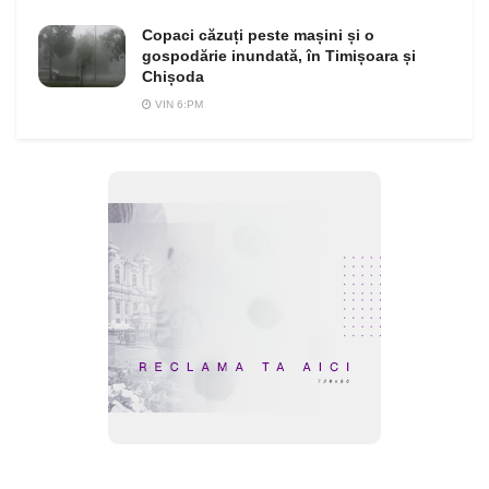
Copaci căzuți peste mașini și o
gospodărie inundată, în Timișoara și
Chișoda
VIN 6:PM