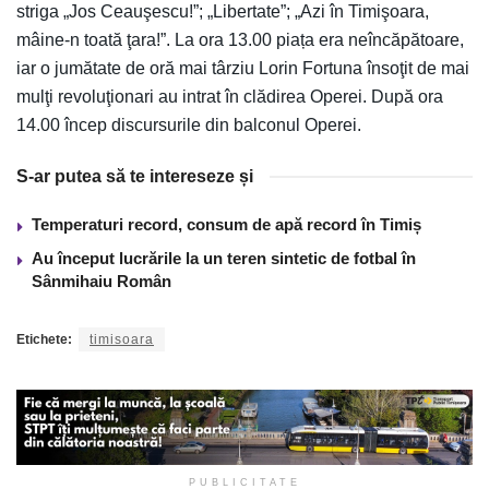
striga „Jos Ceauşescu!”; „Libertate”; „Azi în Timişoara,
mâine-n toată ţara!”. La ora 13.00 piața era neîncăpătoare,
iar o jumătate de oră mai târziu Lorin Fortuna însoţit de mai
mulţi revoluţionari au intrat în clădirea Operei. După ora
14.00 încep discursurile din balconul Operei.
S-ar putea să te intereseze și
Temperaturi record, consum de apă record în Timiș
Au început lucrările la un teren sintetic de fotbal în
Sânmihaiu Român
Etichete:
timisoara
PUBLICITATE