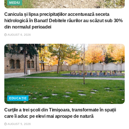
MEDIU
Canicula și lipsa precipitațiilor accentuează seceta
hidrologică în Banat! Debitele râurilor au scăzut sub 30%
din normalul perioadei
AUGUST 6, 2026
EDUCAȚIE
Curţile a trei şcoli din Timişoara, transformate în spații
care îi aduc pe elevi mai aproape de natură
AUGUST 5, 2026