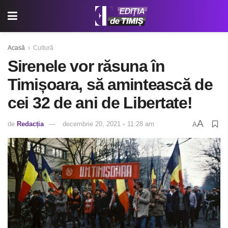
Acasă
Cultură
Sirenele vor răsuna în
Timișoara, să amintească de
cei 32 de ani de Libertate!
A
de
Redacția
decembrie 20, 2021 ◦ 11:28 am
A