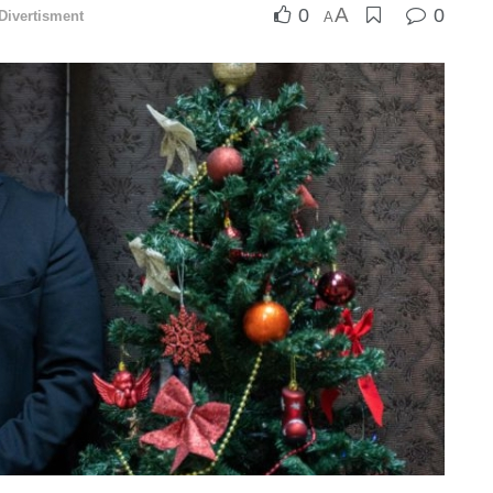
A
0
0
Divertisment
A