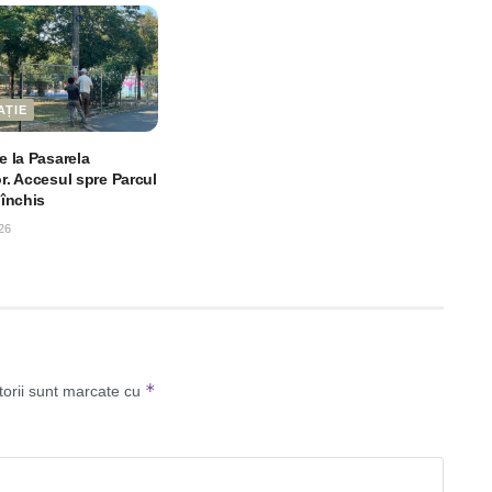
AȚIE
le la Pasarela
or. Accesul spre Parcul
 închis
26
*
torii sunt marcate cu