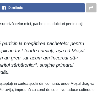
Distribuie
surpriză celor mici, pachete cu dulciuri pentru toți
 particip la pregătirea pachetelor pentru
piii au fost foarte cuminți, așa că Moșul
un an greu, iar acum am încercat să-i
itul sărbătorilor”, susține primarul
zdău.
t așteptați în curtea școlii din comună, unde Moșul drag va
Moravița, împreună cu corul de copii, vor aduce colindele