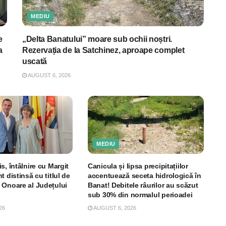
MEDIU
e
„Delta Banatului” moare sub ochii noștri.
a
Rezervația de la Satchinez, aproape complet
uscată
AUGUST 6, 2026
MEDIU
s, întâlnire cu Margit
Canicula și lipsa precipitațiilor
t distinsă cu titlul de
accentuează seceta hidrologică în
 Onoare al Județului
Banat! Debitele râurilor au scăzut
sub 30% din normalul perioadei
26
AUGUST 6, 2026