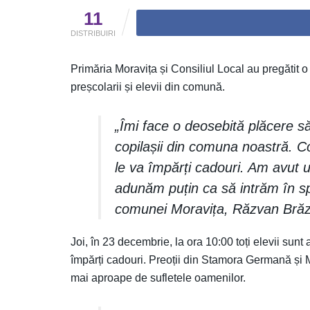
11
DISTRIBUIRI
Primăria Moravița și Consiliul Local au pregătit o 
preșcolarii și elevii din comună.
„Îmi face o deosebită plăcere să
copilașii din comuna noastră. Co
le va împărți cadouri. Am avut 
adunăm puțin ca să intrăm în spir
comunei Moravița, Răzvan Bră
Joi, în 23 decembrie, la ora 10:00 toți elevii sun
împărți cadouri. Preoții din Stamora Germană și 
mai aproape de sufletele oamenilor.