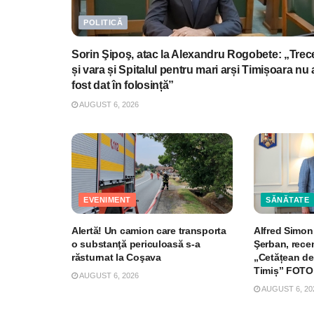
POLITICĂ
Sorin Şipoş, atac la Alexandru Rogobete: „Trec
și vara și Spitalul pentru mari arși Timișoara nu 
fost dat în folosință”
AUGUST 6, 2026
EVENIMENT
SĂNĂTATE
Alertă! Un camion care transporta
Alfred Simoni
o substanţă periculoasă s-a
Şerban, recen
răsturnat la Coşava
„Cetățean de
Timiș” FOTO
AUGUST 6, 2026
AUGUST 6, 20