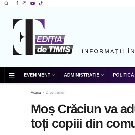
INFORMAȚII Î
EVENIMENT
ADMINISTRAȚIE
POLITICĂ
Acasă
Divertisment
Moș Crăciun va ad
toți copiii din co