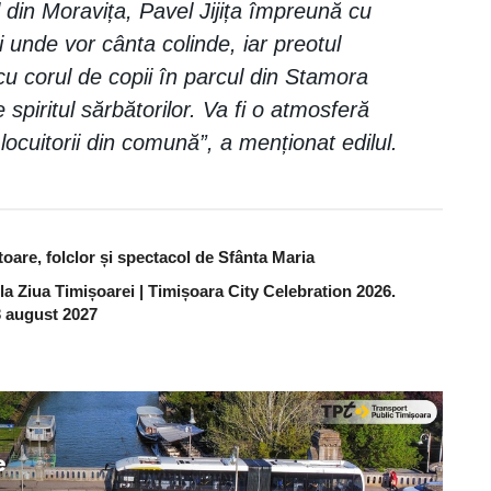
 din Moravița, Pavel Jijița împreună cu
i unde vor cânta colinde, iar preotul
u corul de copii în parcul din Stamora
spiritul sărbătorilor. Va fi o atmosferă
 locuitorii din comună”, a menționat edilul.
are, folclor și spectacol de Sfânta Maria
 la Ziua Timișoarei | Timișoara City Celebration 2026.
 3 august 2027