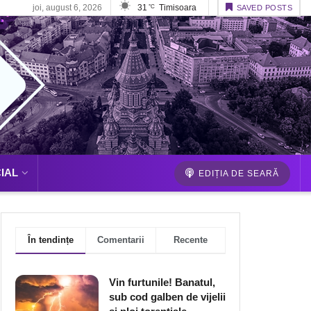
joi, august 6, 2026
31
Timisoara
°C
SAVED POSTS
IAL
EDIȚIA DE SEARĂ
În tendințe
Comentarii
Recente
Vin furtunile! Banatul,
sub cod galben de vijelii