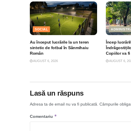
SOCIAL
ADMINISTR
Au început lucrările la un teren
Încep lucrări
sintetic de fotbal în Sânmihaiu
Îndrăgostițil
Român
Copiilor va fi
AUGUST 6, 2026
AUGUST 6, 20
Lasă un răspuns
Adresa ta de email nu va fi publicată.
Câmpurile obliga
*
Comentariu