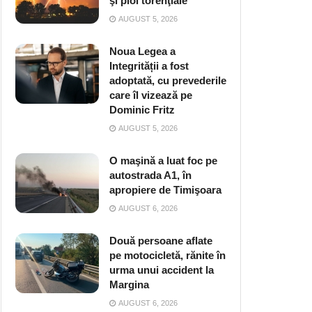
şi ploi torenţiale
AUGUST 5, 2026
Noua Legea a
Integrității a fost
adoptată, cu prevederile
care îl vizează pe
Dominic Fritz
AUGUST 5, 2026
O maşină a luat foc pe
autostrada A1, în
apropiere de Timişoara
AUGUST 6, 2026
Două persoane aflate
pe motocicletă, rănite în
urma unui accident la
Margina
AUGUST 6, 2026