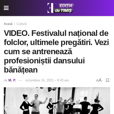
Acasă
Cultură
VIDEO. Festivalul național de
folclor, ultimele pregătiri. Vezi
cum se antrenează
profesioniștii dansului
bănățean
A
de
M. P.
octombrie 16, 2021 ◦ 8:43 am
A