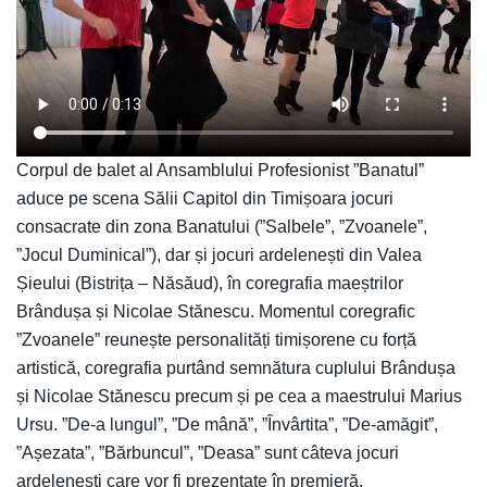
Corpul de balet al Ansamblului Profesionist ”Banatul”
aduce pe scena Sălii Capitol din Timișoara jocuri
consacrate din zona Banatului (”Salbele”, ”Zvoanele”,
”Jocul Duminical”), dar și jocuri ardelenești din Valea
Șieului (Bistrița – Năsăud), în coregrafia maeștrilor
Brândușa și Nicolae Stănescu. Momentul coregrafic
”Zvoanele” reunește personalități timișorene cu forță
artistică, coregrafia purtând semnătura cuplului Brândușa
și Nicolae Stănescu precum și pe cea a maestrului Marius
Ursu. ”De-a lungul”, ”De mână”, ”Învârtita”, ”De-amăgit”,
”Așezata”, ”Bărbuncul”, ”Deasa” sunt câteva jocuri
ardelenești care vor fi prezentate în premieră.