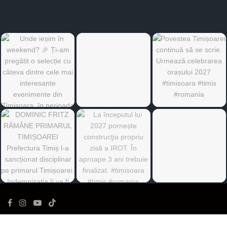
©
Ediția de Timiș
- Toate drepturile rezervate