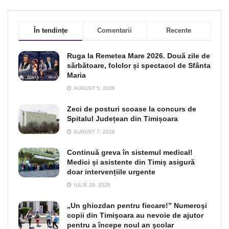
În tendințe
Comentarii
Recente
Ruga la Remetea Mare 2026. Două zile de
sărbătoare, folclor și spectacol de Sfânta
Maria
AUGUST 5, 2026
Zeci de posturi scoase la concurs de
Spitalul Județean din Timișoara
AUGUST 7, 2026
Continuă greva în sistemul medical!
Medici și asistente din Timiș asigură
doar intervențiile urgente
IULIE 29, 2026
„Un ghiozdan pentru fiecare!” Numeroşi
copii din Timişoara au nevoie de ajutor
pentru a începe noul an şcolar