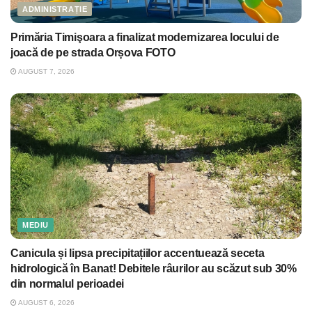
ADMINISTRAȚIE
Primăria Timişoara a finalizat modernizarea locului de
joacă de pe strada Orșova FOTO
AUGUST 7, 2026
MEDIU
Canicula și lipsa precipitațiilor accentuează seceta
hidrologică în Banat! Debitele râurilor au scăzut sub 30%
din normalul perioadei
AUGUST 6, 2026