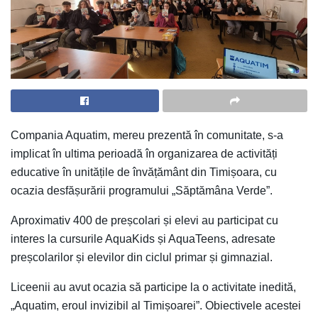
Compania Aquatim, mereu prezentă în comunitate, s-a
implicat în ultima perioadă în organizarea de activități
educative în unitățile de învățământ din Timișoara, cu
ocazia desfășurării programului „Săptămâna Verde”.
Aproximativ 400 de preșcolari și elevi au participat cu
interes la cursurile AquaKids și AquaTeens, adresate
preșcolarilor și elevilor din ciclul primar și gimnazial.
Liceenii au avut ocazia să participe la o activitate inedită,
„Aquatim, eroul invizibil al Timișoarei”. Obiectivele acestei