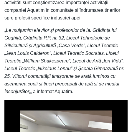
activități sunt conștientizarea importanței activității
companiei Aquatim în comunitate și îndrumarea tinerilor
spre profesii specifice industriei apei.
„
Le mulțumim elevilor și profesorilor de la: Grădința lui
Goghiță, Grădinița P.P. nr. 32, Liceul Tehnologic de
Silvicultură și Agricultură „Casa Verde”, Liceul Teoretic
„Jean Louis Calderon”, Liceul Teoretic Socrates, Liceul
Teoretic „William Shakespeare”, Liceul de Artă „Ion Vidu”,
Liceul Teoretic „Nikolaus Lenau” și Școala Gimnazială nr.
25. Viitorul comunității timișorene se arată luminos cu
asemenea copii și tineri preocupați de apă și de mediul
înconjurător
„, a informat Aquatim.