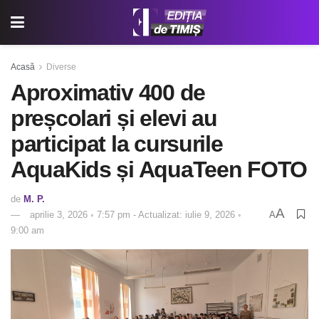
Acasă
Diverse
Aproximativ 400 de
preșcolari și elevi au
participat la cursurile
AquaKids și AquaTeen FOTO
de
M. P.
A
aprilie 3, 2026 ◦ 7:57 pm - Actualizat: iulie 9, 2026 ◦
A
9:00 am