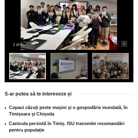
-
+
1
of 8
S-ar putea să te intereseze și
Copaci căzuți peste mașini și o gospodărie inundată, în
Timișoara și Chișoda
Canicula persistă în Timiș. ISU transmite recomandări
pentru populație