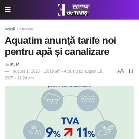
Acasă
Diverse
Aquatim anunță tarife noi
pentru apă și canalizare
de
M. P.
A
august 1, 2025 ◦ 10:19 am - Actualizat: august 19,
A
2025 ◦ 11:24 am