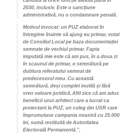
candida la orice funcție aleasă până în
2030, inclusiv. Este o sancțiune
administrativă, nu o condamnare penală.
Motivul invocat: un PUZ elaborat în
întregime înainte să ajung eu primar, votat
de Consiliul Local pe baza documentației
semnate de vechiul primar. Fapta
imputată mie este că am pus, în a doua zi
în scaunul de primar, o semnătură pe
dublura referatului semnat de
predecesorul meu. Cu această
semnătură, deși complet inutilă și fără
vreo valoare juridică, ANI zice că am adus
beneficii unui arhitect care a lucrat ca
proiectant la PUZ, un coleg din USR care
împrumutase campania noastră cu 25.000
lei, sumă restituită de Autoritatea
Electorală Permanentă.”,