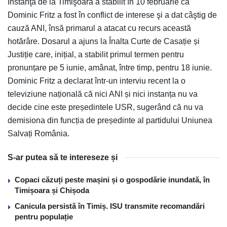
Instanţa de la Timişoara a stabilit în 10 februarie că
Dominic Fritz a fost în conflict de interese şi a dat câştig de
cauză ANI, însă primarul a atacat cu recurs această
hotărâre. Dosarul a ajuns la Înalta Curte de Casație și
Justiție care, inițial, a stabilit primul termen pentru
pronunțare pe 5 iunie, amânat, între timp, pentru 18 iunie.
Dominic Fritz a declarat într-un interviu recent la o
televiziune națională că nici ANI și nici instanța nu va
decide cine este președintele USR, sugerând că nu va
demisiona din funcția de președinte al partidului Uniunea
Salvați România.
S-ar putea să te intereseze și
Copaci căzuți peste mașini și o gospodărie inundată, în
Timișoara și Chișoda
Canicula persistă în Timiș. ISU transmite recomandări
pentru populație