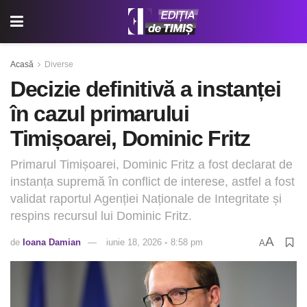
Acasă
Diverse
Decizie definitivă a instanței
în cazul primarului
Timișoarei, Dominic Fritz
Primarul Timișoarei, Dominic Fritz a fost declarat de
instanța supremă în conflict de interese, astfel a fost
validat raportul Agenției Naționale de Integritate și
respins recursul lui Dominic Fritz.
A
de
Ioana Damian
iunie 18, 2026 ◦ 8:58 pm
A