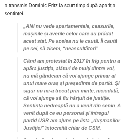
a transmis Dominic Fritz la scurt timp după apariția
sentinței.
„ANI nu vede apartamentele, ceasurile,
mașinile și averile celor care au prădat
acest stat. Pe acelea nu le caută. Îi caută
pe cei, să zicem, “neascultători”.
Când am protestat în 2017 în frig pentru a
apăra justiția, alături de mulți dintre voi,
nu mă gândeam că voi ajunge primar al
unui mare oraș și președinte de partid. Și
sigur nu mi-a trecut prin minte, niciodată,
că voi ajunge să fiu hărțuit de justiție.
Sentința nedreaptă nu a venit din senin. A
venit după ce eu personal și întregul
partid USR am ajuns pe lista „dușmanilor
Justiției” întocmită chiar de CSM.