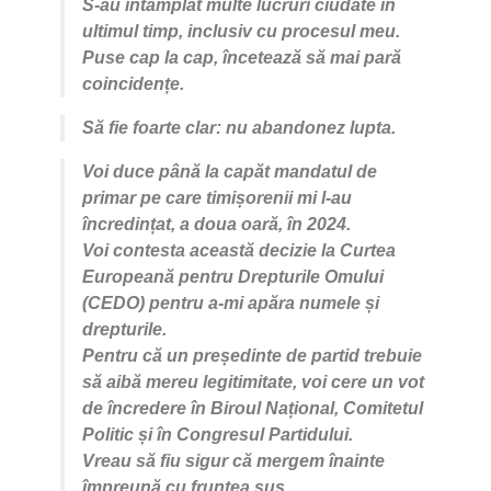
S-au întâmplat multe lucruri ciudate în
ultimul timp, inclusiv cu procesul meu.
Puse cap la cap, încetează să mai pară
coincidențe.
Să fie foarte clar: nu abandonez lupta.
Voi duce până la capăt mandatul de
primar pe care timișorenii mi l-au
încredințat, a doua oară, în 2024.
Voi contesta această decizie la Curtea
Europeană pentru Drepturile Omului
(CEDO) pentru a-mi apăra numele și
drepturile.
Pentru că un președinte de partid trebuie
să aibă mereu legitimitate, voi cere un vot
de încredere în Biroul Național, Comitetul
Politic și în Congresul Partidului.
Vreau să fiu sigur că mergem înainte
împreună cu fruntea sus.