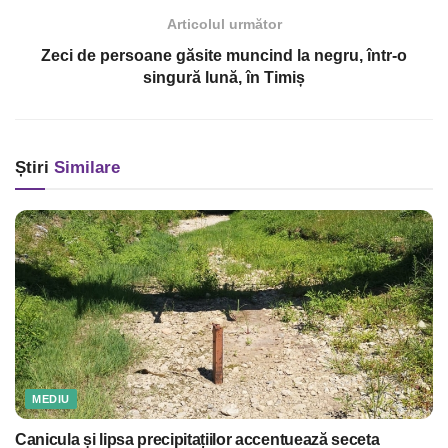
Articolul următor
Zeci de persoane găsite muncind la negru, într-o
singură lună, în Timiș
Știri
Similare
MEDIU
Canicula și lipsa precipitațiilor accentuează seceta