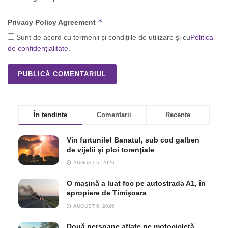
*
Privacy Policy Agreement
Sunt de acord cu termenii și condițiile de utilizare și cu
Politica
de confidențialitate
.
În tendințe
Comentarii
Recente
Vin furtunile! Banatul, sub cod galben
de vijelii şi ploi torenţiale
AUGUST 5, 2026
O maşină a luat foc pe autostrada A1, în
apropiere de Timişoara
AUGUST 6, 2026
Două persoane aflate pe motocicletă,