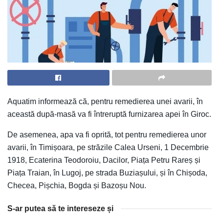
Aquatim informează că, pentru remedierea unei avarii, în
această după-masă va fi întreruptă furnizarea apei în Giroc.
De asemenea, apa va fi oprită, tot pentru remedierea unor
avarii, în Timișoara, pe străzile Calea Urseni, 1 Decembrie
1918, Ecaterina Teodoroiu, Dacilor, Piața Petru Rareș și
Piața Traian, în Lugoj, pe strada Buziașului, și în Chișoda,
Checea, Pișchia, Bogda și Bazoșu Nou.
S-ar putea să te intereseze și