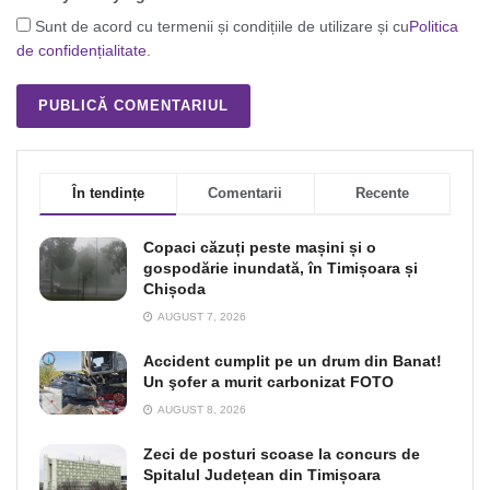
Sunt de acord cu termenii și condițiile de utilizare și cu
Politica
de confidențialitate
.
În tendințe
Comentarii
Recente
Copaci căzuți peste mașini și o
gospodărie inundată, în Timișoara și
Chișoda
AUGUST 7, 2026
Accident cumplit pe un drum din Banat!
Un şofer a murit carbonizat FOTO
AUGUST 8, 2026
Zeci de posturi scoase la concurs de
Spitalul Județean din Timișoara