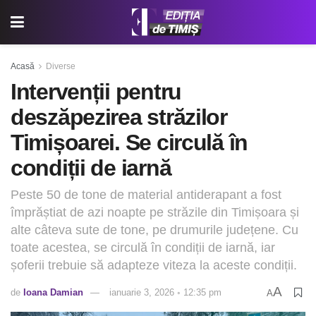
Acasă
Diverse
Intervenții pentru
deszăpezirea străzilor
Timișoarei. Se circulă în
condiții de iarnă
Peste 50 de tone de material antiderapant a fost
împrăștiat de azi noapte pe străzile din Timișoara și
alte câteva sute de tone, pe drumurile județene. Cu
toate acestea, se circulă în condiții de iarnă, iar
șoferii trebuie să adapteze viteza la aceste condiții.
A
de
Ioana Damian
ianuarie 3, 2026 ◦ 12:35 pm
A