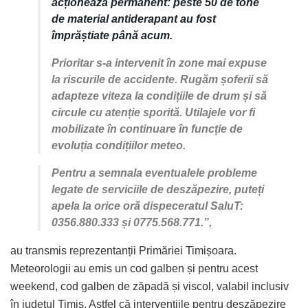
acționează permanent: peste 50 de tone
de material antiderapant au fost
împrăștiate până acum.
Prioritar s-a intervenit în zone mai expuse
la riscurile de accidente. Rugăm șoferii să
adapteze viteza la condițiile de drum și să
circule cu atenție sporită. Utilajele vor fi
mobilizate în continuare în funcție de
evoluția condițiilor meteo.
Pentru a semnala eventualele probleme
legate de serviciile de deszăpezire, puteți
apela la orice oră dispeceratul SaluT:
0356.880.333 și 0775.568.771.”,
au transmis reprezentanții Primăriei Timișoara.
Meteorologii au emis un cod galben și pentru acest
weekend, cod galben de zăpadă și viscol, valabil inclusiv
în județul Timiș. Astfel că intervențiile pentru deszăpezire