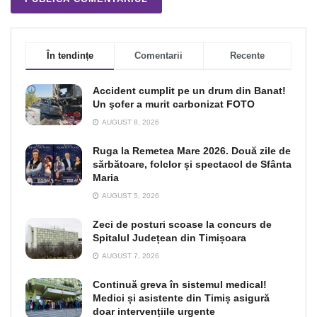
În tendințe
Comentarii
Recente
Accident cumplit pe un drum din Banat!
Un şofer a murit carbonizat FOTO
AUGUST 8, 2026
Ruga la Remetea Mare 2026. Două zile de
sărbătoare, folclor și spectacol de Sfânta
Maria
AUGUST 5, 2026
Zeci de posturi scoase la concurs de
Spitalul Județean din Timișoara
AUGUST 7, 2026
Continuă greva în sistemul medical!
Medici și asistente din Timiș asigură
doar intervențiile urgente