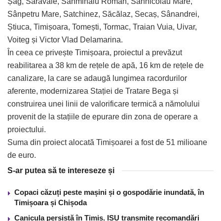
Șag, Saravale, Sânmihaiu Român, Sânnicolau Mare,
Sânpetru Mare, Satchinez, Săcălaz, Secaș, Sânandrei,
Știuca, Timișoara, Tomești, Tormac, Traian Vuia, Uivar,
Voiteg și Victor Vlad Delamarina.
În ceea ce privește Timișoara, proiectul a prevăzut
reabilitarea a 38 km de rețele de apă, 16 km de rețele de
canalizare, la care se adaugă lungimea racordurilor
aferente, modernizarea Stației de Tratare Bega și
construirea unei linii de valorificare termică a nămolului
provenit de la stațiile de epurare din zona de operare a
proiectului.
Suma din proiect alocată Timișoarei a fost de 51 milioane
de euro.
S-ar putea să te intereseze și
Copaci căzuți peste mașini și o gospodărie inundată, în
Timișoara și Chișoda
Canicula persistă în Timiș. ISU transmite recomandări