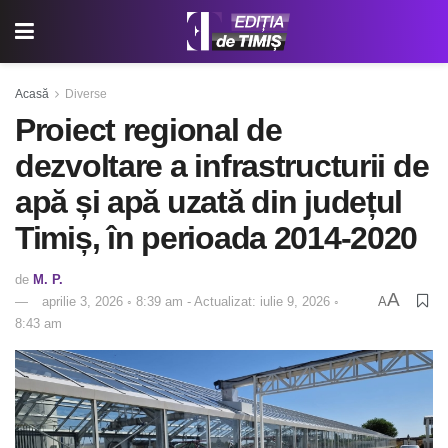
Acasă
Diverse
Proiect regional de
dezvoltare a infrastructurii de
apă și apă uzată din județul
Timiș, în perioada 2014-2020
de
M. P.
A
aprilie 3, 2026 ◦ 8:39 am - Actualizat: iulie 9, 2026 ◦
A
8:43 am