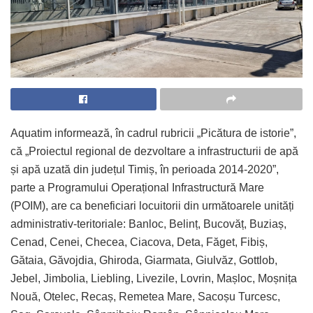
Aquatim informează, în cadrul rubricii „Picătura de istorie”,
că „Proiectul regional de dezvoltare a infrastructurii de apă
și apă uzată din județul Timiș, în perioada 2014-2020”,
parte a Programului Operațional Infrastructură Mare
(POIM), are ca beneficiari locuitorii din următoarele unități
administrativ-teritoriale: Banloc, Belinț, Bucovăț, Buziaș,
Cenad, Cenei, Checea, Ciacova, Deta, Făget, Fibiș,
Gătaia, Găvojdia, Ghiroda, Giarmata, Giulvăz, Gottlob,
Jebel, Jimbolia, Liebling, Livezile, Lovrin, Mașloc, Moșnița
Nouă, Otelec, Recaș, Remetea Mare, Sacoșu Turcesc,