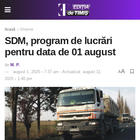
Acasă
Diverse
SDM, program de lucrări
pentru data de 01 august
de
M. P.
A
august 1, 2025 ◦ 7:37 am - Actualizat: august 11,
A
2025 ◦ 1:40 pm