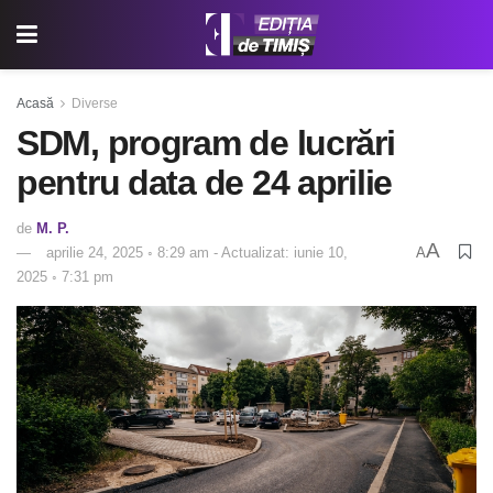
Acasă
Diverse
SDM, program de lucrări
pentru data de 24 aprilie
de
M. P.
A
aprilie 24, 2025 ◦ 8:29 am - Actualizat: iunie 10,
A
2025 ◦ 7:31 pm