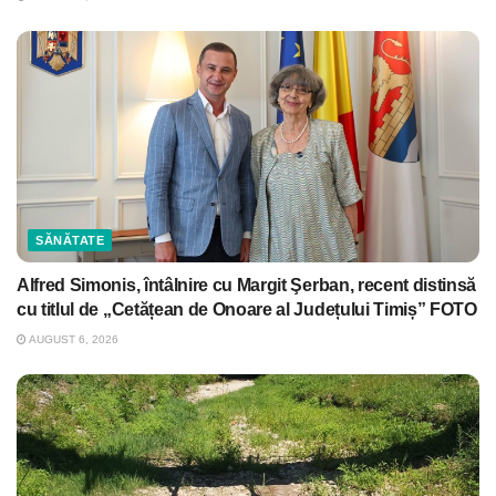
SĂNĂTATE
Alfred Simonis, întâlnire cu Margit Şerban, recent distinsă
cu titlul de „Cetățean de Onoare al Județului Timiș” FOTO
AUGUST 6, 2026