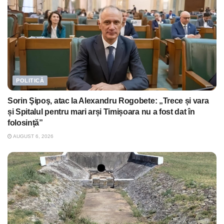
POLITICĂ
Sorin Şipoş, atac la Alexandru Rogobete: „Trece și vara
și Spitalul pentru mari arși Timișoara nu a fost dat în
folosință”
AUGUST 6, 2026