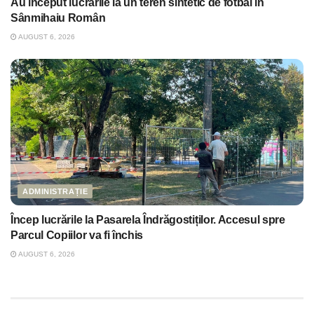
Au început lucrările la un teren sintetic de fotbal în
Sânmihaiu Român
AUGUST 6, 2026
ADMINISTRAȚIE
Încep lucrările la Pasarela Îndrăgostiților. Accesul spre
Parcul Copiilor va fi închis
AUGUST 6, 2026