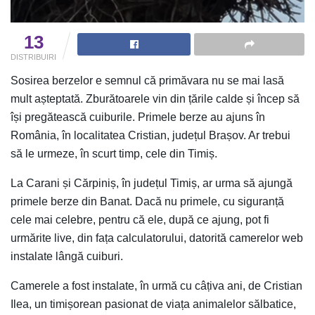
13
DISTRIBUIRI
Sosirea berzelor e semnul că primăvara nu se mai lasă
mult așteptată. Zburătoarele vin din țările calde și încep să
își pregătească cuiburile. Primele berze au ajuns în
România, în localitatea Cristian, județul Brașov. Ar trebui
să le urmeze, în scurt timp, cele din Timiș.
La Carani și Cărpiniș, în județul Timiș, ar urma să ajungă
primele berze din Banat. Dacă nu primele, cu siguranță
cele mai celebre, pentru că ele, după ce ajung, pot fi
urmărite live, din fața calculatorului, datorită camerelor web
instalate lângă cuiburi.
Camerele a fost instalate, în urmă cu câțiva ani, de Cristian
Ilea, un timișorean pasionat de viața animalelor sălbatice,