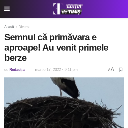
Acasă
Diverse
Semnul că primăvara e
aproape! Au venit primele
berze
A
de
Redacția
martie 17, 2022 ◦ 9:11 pm
A