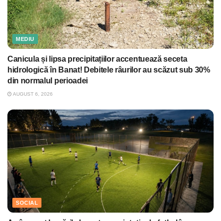
MEDIU
Canicula și lipsa precipitațiilor accentuează seceta
hidrologică în Banat! Debitele râurilor au scăzut sub 30%
din normalul perioadei
AUGUST 6, 2026
SOCIAL