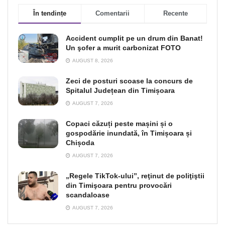
În tendințe
Comentarii
Recente
Accident cumplit pe un drum din Banat!
Un şofer a murit carbonizat FOTO
AUGUST 8, 2026
Zeci de posturi scoase la concurs de
Spitalul Județean din Timișoara
AUGUST 7, 2026
Copaci căzuți peste mașini și o
gospodărie inundată, în Timișoara și
Chișoda
AUGUST 7, 2026
„Regele TikTok-ului”, reţinut de poliţiştii
din Timişoara pentru provocări
scandaloase
AUGUST 7, 2026