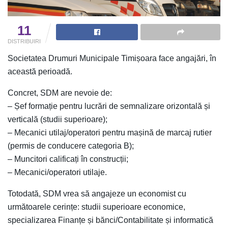
11
DISTRIBUIRI
Societatea Drumuri Municipale Timișoara face angajări, în
această perioadă.
Concret, SDM are nevoie de:
– Șef formație pentru lucrări de semnalizare orizontală și
verticală (studii superioare);
– Mecanici utilaj/operatori pentru mașină de marcaj rutier
(permis de conducere categoria B);
– Muncitori calificați în construcții;
– Mecanici/operatori utilaje.
Totodată, SDM vrea să angajeze un economist cu
următoarele cerințe: studii superioare economice,
specializarea Finanțe și bănci/Contabilitate și informatică