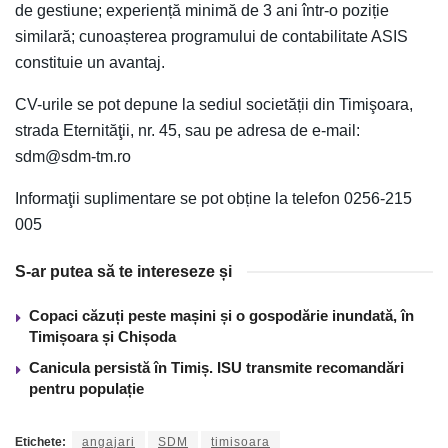
de gestiune; experiență minimă de 3 ani într-o poziție
similară; cunoașterea programului de contabilitate ASIS
constituie un avantaj.
CV-urile se pot depune la sediul societății din Timişoara,
strada Eternităţii, nr. 45, sau pe adresa de e-mail:
sdm@sdm-tm.ro
Informaţii suplimentare se pot obține la telefon 0256-215
005
S-ar putea să te intereseze și
Copaci căzuți peste mașini și o gospodărie inundată, în
Timișoara și Chișoda
Canicula persistă în Timiș. ISU transmite recomandări
pentru populație
Etichete:
angajari
SDM
timisoara