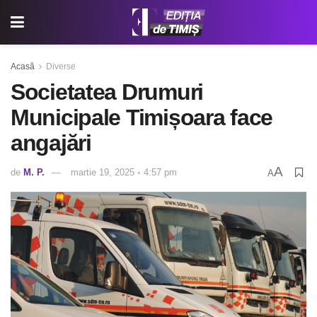
Acasă
Diverse
Societatea Drumuri
Municipale Timișoara face
angajări
A
de
M. P.
martie 19, 2025 ◦ 4:57 pm
A