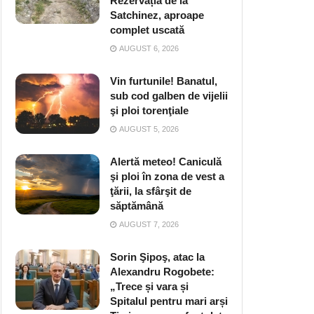
Rezervația de la
Satchinez, aproape
complet uscată
AUGUST 6, 2026
Vin furtunile! Banatul,
sub cod galben de vijelii
şi ploi torenţiale
AUGUST 5, 2026
Alertă meteo! Caniculă
şi ploi în zona de vest a
ţării, la sfârşit de
săptămână
AUGUST 7, 2026
Sorin Şipoş, atac la
Alexandru Rogobete:
„Trece și vara și
Spitalul pentru mari arși