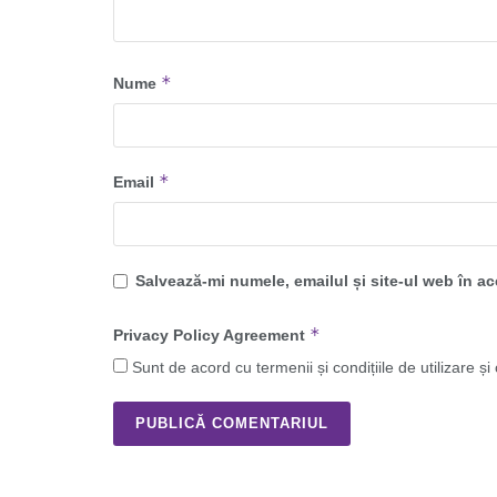
*
Nume
*
Email
Salvează-mi numele, emailul și site-ul web în a
*
Privacy Policy Agreement
Sunt de acord cu termenii și condițiile de utilizare și