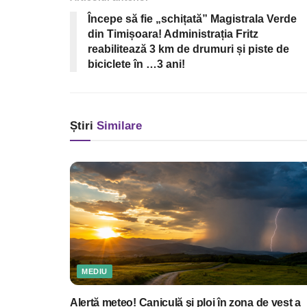
Începe să fie „schițată” Magistrala Verde
din Timișoara! Administrația Fritz
reabilitează 3 km de drumuri și piste de
biciclete în …3 ani!
Știri
Similare
MEDIU
Alertă meteo! Caniculă şi ploi în zona de vest a