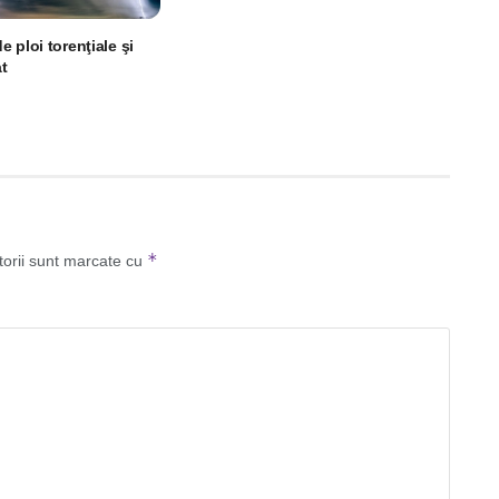
 ploi torenţiale şi
at
*
torii sunt marcate cu