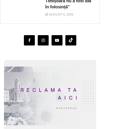
Timișoara nu a fost dat
în folosință”
AUGUST 6, 2026