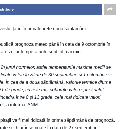
stribuie
stul țării, în următoarele două săptămâni.
 publică prognoza meteo până în data de 9 octombrie în
are zi, iar temperaturile sunt tot mai mici.
 în jurul normelor, astfel temperaturile maxime medii se
dicate valori în zilele de 30 septembrie și 1 octombrie și
e. În cea de a doua săptămână, valorile termice diurne
21 de grade, cu cele mai coborâte valori spre finalul
ncadra între 8 și 13 grade, cele mai ridicate valori
ie
”, a informat ANM.
ipitații va fi mai ridicată în prima săptămână de prognoză,
erate și chiar însemnate în data de 27 septembrie.