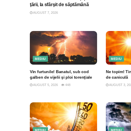
ţării, la sfârşit de săptămână
AUGUST 7, 2026
MEDIU
MEDIU
Vin furtunile! Banatul, sub cod
Ne topim! Ti
galben de vijelii şi ploi torenţiale
de caniculă
AUGUST 5, 2026
448
AUGUST 3, 20
MEDIU
MEDIU