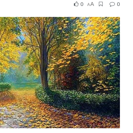
A
0
0
A