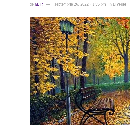
de
M. P.
septembrie 26, 2022 ◦ 1:55 pm
in
Diverse