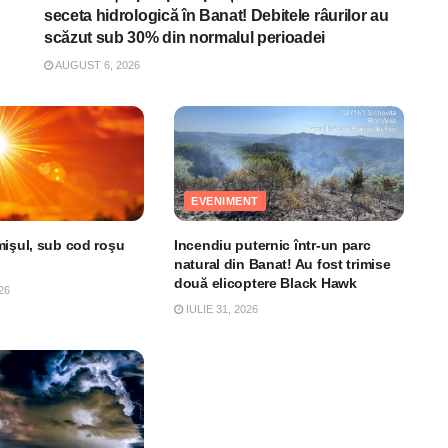
seceta hidrologică în Banat! Debitele râurilor au
scăzut sub 30% din normalul perioadei
AUGUST 6, 2026
EVENIMENT
mişul, sub cod roşu
Incendiu puternic într-un parc
natural din Banat! Au fost trimise
două elicoptere Black Hawk
26
IULIE 31, 2026