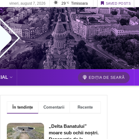
vineri, august 7, 2026
29
Timisoara
°C
SAVED POSTS
IAL
EDIȚIA DE SEARĂ
În tendințe
Comentarii
Recente
„Delta Banatului”
moare sub ochii noștri.