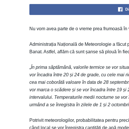
Di
Nu vom avea parte de o vreme prea frumoasă în ve
Administrația Națională de Meteorologie a făcut
Banat. Astfel, aflăm că sunt șanse să plouă în fiec
„
În prima săptămână, valorile termice se vor situa
vor încadra între 20 și 24 de grade, cu cele mai ri
cea mai coborâtă valoare în data de 28 septembri
vor marca o scădere și se vor încadra între 19 și 
intervalului. Temperaturile medii nocturne se vor î
urmând a se înregistra în zilele de 1 și 2 octombr
Potrivit meteorologilor, probabilitatea pentru prec
când local se vor înregistra cantități de apă mod