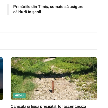
Primăriile din Timiș, somate să asigure
căldură în școli
MEDIU
Canicula și lipsa precipitațiilor accentuează