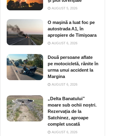
şi ploi torenţiale
AUGUST 5, 2026
O maşină a luat foc pe
autostrada A1, în
apropiere de Timişoara
AUGUST 6, 2026
Două persoane aflate
pe motocicletă, rănite în
urma unui accident la
Margina
AUGUST 6, 2026
„Delta Banatului”
moare sub ochii noștri.
Rezervația de la
Satchinez, aproape
complet uscată
AUGUST 6, 2026