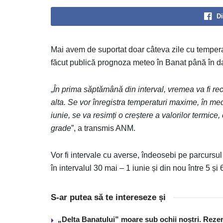
Di
Mai avem de suportat doar câteva zile cu tempera
făcut publică prognoza meteo în Banat până în da
„
În prima săptămână din interval, vremea va fi rec
alta. Se vor înregistra temperaturi maxime, în 
iunie, se va resimți o creștere a valorilor ter
grade
”, a transmis ANM.
Vor fi intervale cu averse, îndeosebi pe parcursul
în intervalul 30 mai – 1 iunie și din nou între 5 și 
S-ar putea să te intereseze și
„Delta Banatului” moare sub ochii noștri. Reze