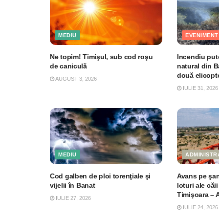
MEDIU
EVENIMENT
Ne topim! Timişul, sub cod roşu
Incendiu pute
de caniculă
natural din B
două elicopt
AUGUST 3, 2026
IULIE 31, 2026
MEDIU
ADMINISTR
Cod galben de ploi torenţiale şi
Avans pe şant
vijelii în Banat
loturi ale că
Timişoara –
IULIE 27, 2026
IULIE 24, 2026