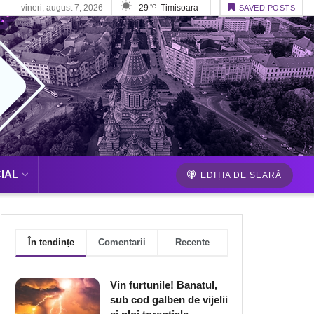
vineri, august 7, 2026
29
Timisoara
°C
SAVED POSTS
IAL
EDIȚIA DE SEARĂ
În tendințe
Comentarii
Recente
Vin furtunile! Banatul,
sub cod galben de vijelii