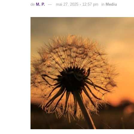
de
M. P.
mai 27, 2025 ◦ 12:57 pm
in
Mediu