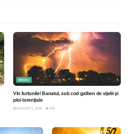
MEDIU
Vin furtunile! Banatul, sub cod galben de vijelii şi
ploi torenţiale
AUGUST 5, 2026
448