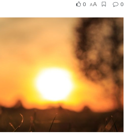
A
0
0
A