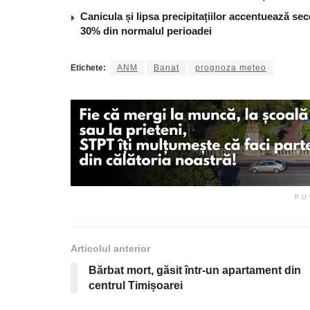
Canicula și lipsa precipitațiilor accentuează se
30% din normalul perioadei
Etichete:
ANM
Banat
prognoza meteo
PU
Articolul anterior
Bărbat mort, găsit într-un apartament din
centrul Timișoarei