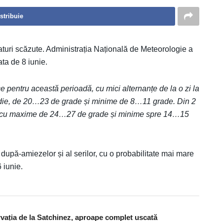
stribuie
turi scăzute. Administrația Națională de Meteorologie a
ta de 8 iunie.
e pentru această perioadă, cu mici alternanțe de la o zi la
medie, de 20…23 de grade și minime de 8…11 grade. Din 2
mice, cu maxime de 24…27 de grade și minime spre 14…15
 după-amiezelor și al serilor, cu o probabilitate mai mare
6 iunie.
rvația de la Satchinez, aproape complet uscată