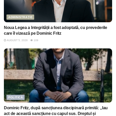
ADMINISTRAȚIE
Noua Legea a Integrității a fost adoptată, cu prevederile
care îl vizează pe Dominic Fritz
AUGUST 5, 2026
109
POLITICĂ
Dominic Fritz, după sancțiunea discipinară primită: „Iau
act de această sancțiune cu capul sus. Dreptul și