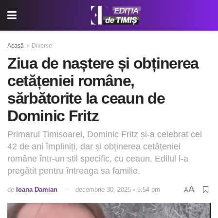
Acasă
Diverse
Ziua de naștere și obținerea
cetățeniei române,
sărbătorite la ceaun de
Dominic Fritz
Primarul Timișoarei, Dominic Fritz și-a celebrat cei
42 de ani împliniți, dar și obținerea cetățeniei
române într-un stil specific, cu ceaun. Edilul l-a
pregătit pentru întreaga sa familie.
A
de
Ioana Damian
decembrie 30, 2025 ◦ 5:54 pm
A