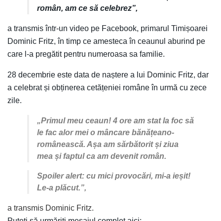
român, am ce să celebrez”,
a transmis într-un video pe Facebook, primarul Timișoarei
Dominic Fritz, în timp ce amesteca în ceaunul aburind pe
care l-a pregătit pentru numeroasa sa familie.
28 decembrie este data de naștere a lui Dominic Fritz, dar
a celebrat și obținerea cetățeniei române în urmă cu zece
zile.
„Primul meu ceaun! 4 ore am stat la foc să
le fac alor mei o mâncare bănățeano-
românească. Așa am sărbătorit și ziua
mea și faptul ca am devenit român.
Spoiler alert: cu mici provocări, mi-a ieșit!
Le-a plăcut.”,
a transmis Dominic Fritz.
Puteți să urmăriți mesajul complet aici: