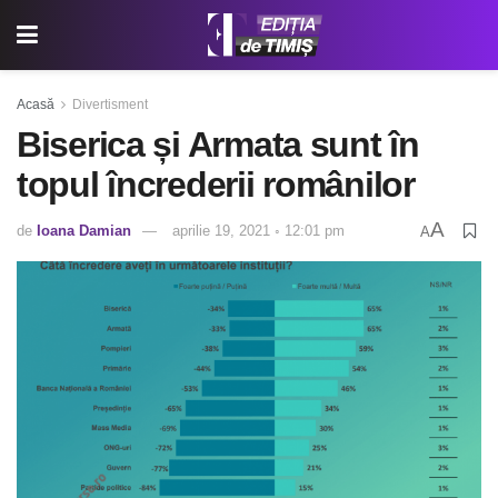
Acasă
Divertisment
Biserica și Armata sunt în
topul încrederii românilor
A
de
Ioana Damian
aprilie 19, 2021 ◦ 12:01 pm
A