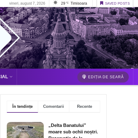
vineri, august 7, 2026
29
Timisoara
°C
SAVED POSTS
IAL
EDIȚIA DE SEARĂ
În tendințe
Comentarii
Recente
„Delta Banatului”
moare sub ochii noștri.