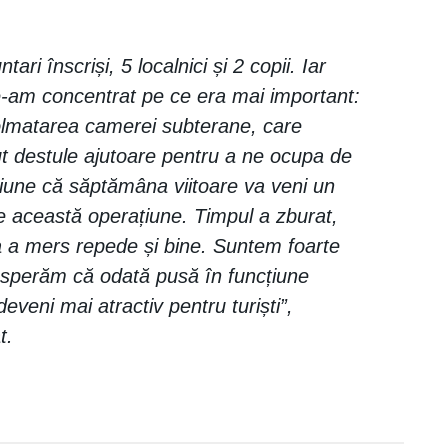
ari înscriși, 5 localnici și 2 copii. Iar
ne-am concentrat pe ce era mai important:
olmatarea camerei subterane, care
t destule ajutoare pentru a ne ocupa de
iune că săptămâna viitoare va veni un
e această operațiune. Timpul a zburat,
ba a mers repede și bine. Suntem foarte
și sperăm că odată pusă în funcțiune
veni mai atractiv pentru turiști”,
t.