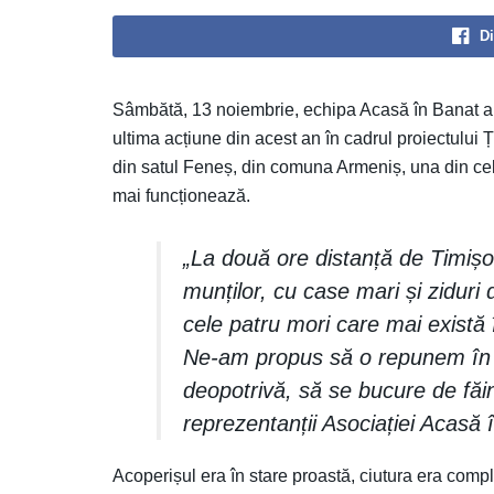
Di
Sâmbătă, 13 noiembrie, echipa Acasă în Banat a 
ultima acțiune din acest an în cadrul proiectulu
din satul Feneș, din comuna Armeniș, una din cel
mai funcționează.
„La două ore distanță de Timișo
munților, cu case mari și ziduri
cele patru mori care mai există 
Ne-am propus să o repunem în fun
deopotrivă, să se bucure de fă
reprezentanții Asociației Acasă
Acoperișul era în stare proastă, ciutura era compl