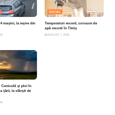
SOCIAL
 mașini, la ieșire din
Temperaturi record, consum de
apă record în Timiș
26
AUGUST 7, 2026
 Caniculă şi ploi în
 ţării, la sfârşit de
26