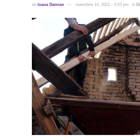
de
Ioana Damian
noiembrie 14, 2021 ◦ 3:53 pm
in
D