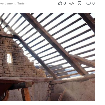
A
0
0
ivertisment
,
Turism
A