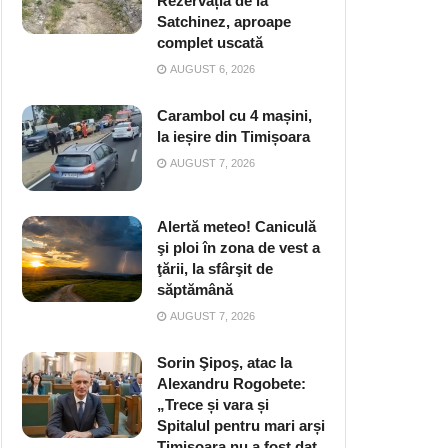
Rezervația de la
Satchinez, aproape
complet uscată
AUGUST 6, 2026
Carambol cu 4 mașini,
la ieșire din Timișoara
AUGUST 7, 2026
Alertă meteo! Caniculă
şi ploi în zona de vest a
ţării, la sfârşit de
săptămână
AUGUST 7, 2026
Sorin Şipoş, atac la
Alexandru Rogobete:
„Trece și vara și
Spitalul pentru mari arși
Timișoara nu a fost dat