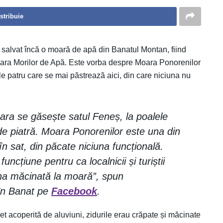
stribuie
salvat încă o moară de apă din Banatul Montan, fiind
i Țara Morilor de Apă. Este vorba despre Moara Ponorenilor
e patru care se mai păstrează aici, din care niciuna nu
ara se găsește satul Feneș, la poalele
 de piatră. Moara Ponorenilor este una din
în sat, din păcate niciuna funcțională.
cțiune pentru ca localnicii și turiștii
ina măcinată la moară”, spun
 în Banat pe
Facebook
.
et acoperită de aluviuni, zidurile erau crăpate și măcinate