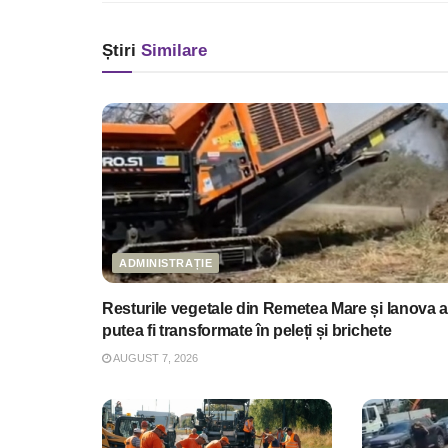
Știri
Similare
ADMINISTRAȚIE
Resturile vegetale din Remetea Mare și Ianova a
putea fi transformate în peleți și brichete
AUGUST 7, 2026