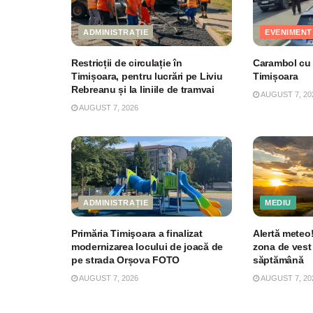
ADMINISTRAȚIE
EVENIMENT
Restricții de circulație în
Carambol cu 4
Timișoara, pentru lucrări pe Liviu
Timișoara
Rebreanu și la liniile de tramvai
AUGUST 7, 20
AUGUST 7, 2026
ADMINISTRAȚIE
MEDIU
Primăria Timişoara a finalizat
Alertă meteo!
modernizarea locului de joacă de
zona de vest a
pe strada Orșova FOTO
săptămână
AUGUST 7, 2026
AUGUST 7, 20