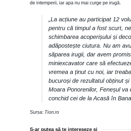
de intemperii, iar apa nu mai curge pe irugă.
„La acțiune au participat 12 volunt
pentru că timpul a fost scurt, 
schimbarea acoperișului și dec
adăpostește ciutura. Nu am avu
săparea irugii, dar avem promis
miniexcavator care să efectuez
vremea a ținut cu noi, iar trea
bucuroși de rezultatul obținut 
Moara Ponorenilor, Feneșul va de
conchid cei de la Acasă în Bana
Sursa: Tion.ro
S-ar putea să te intereseze și