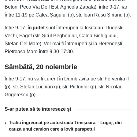
Beton, Peco Via Dell Est, Agricola Zapala), între 9-17, iar
între 11-19 pe Calea Șagului (p), str. Ioan Rusu Șirianu (p).
Între 9-17,
în județ
sunt întreruperi la Iosifalău, Dudeștii
Vechi, Făget (str. Șirul Begheiului, Calea Bichigiului,
Ștefan Cel Mare). Vor mai fi întreruperi și la Herendești,
Pietroasa Mare între 9:30-17:30.
Sâmbătă, 20 noiembrie
Între 9-17, nu va fi curent în Dumbrăvița pe str. Ferventia II
(p), str. Ștefan Luchian (p), str. Pictorilor (p), str. Nicolae
Grigorescu (p).
S-ar putea să te intereseze și
Trafic îngreunat pe autostrada Timişoara – Lugoj, din
cauza unui camion care a lovit parapetul