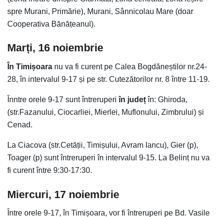
spre Murani, Primărie), Murani, Sânnicolau Mare (doar
Cooperativa Bănățeanul).
Marți, 16 noiembrie
În Timișoara
nu va fi curent pe Calea Bogdăneștilor nr.24-
28, în intervalul 9-17 și pe str. Cutezătorilor nr. 8 între 11-19.
Înntre orele 9-17 sunt întreruperi
în județ
în: Ghiroda,
(str.Fazanului, Ciocarliei, Mierlei, Muflonului, Zimbrului) și
Cenad.
La Ciacova (str.Cetății, Timișului, Avram Iancu), Gier (p),
Toager (p) sunt întreruperi în intervalul 9-15. La Belinț nu va
fi curent între 9:30-17:30.
Miercuri, 17 noiembrie
Între orele 9-17, în Timișoara, vor fi întreruperi pe Bd. Vasile