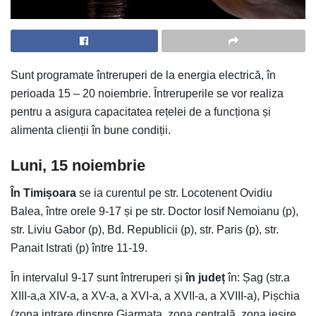
Sunt programate întreruperi de la energia electrică, în
perioada 15 – 20 noiembrie. Întreruperile se vor realiza
pentru a asigura capacitatea rețelei de a funcționa și
alimenta clienții în bune condiții.
Luni, 15 noiembrie
În Timișoara
se ia curentul pe str. Locotenent Ovidiu
Balea, între orele 9-17 și pe str. Doctor Iosif Nemoianu (p),
str. Liviu Gabor (p), Bd. Republicii (p), str. Paris (p), str.
Panait Istrati (p) între 11-19.
În intervalul 9-17 sunt întreruperi și
în județ
în: Șag (str.a
XIII-a,a XIV-a, a XV-a, a XVI-a, a XVII-a, a XVIII-a), Pișchia
(zona intrare dinspre Giarmata, zona centrală, zona ieșire