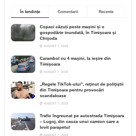
În tendințe
Comentarii
Recente
Copaci căzuți peste mașini și o
gospodărie inundată, în Timișoara și
Chișoda
AUGUST 7, 2026
Carambol cu 4 mașini, la ieșire din
Timișoara
AUGUST 7, 2026
„Regele TikTok-ului”, reţinut de poliţiştii
din Timişoara pentru provocări
scandaloase
AUGUST 7, 2026
Trafic îngreunat pe autostrada Timişoara
– Lugoj, din cauza unui camion care a
lovit parapetul
AUGUST 7, 2026