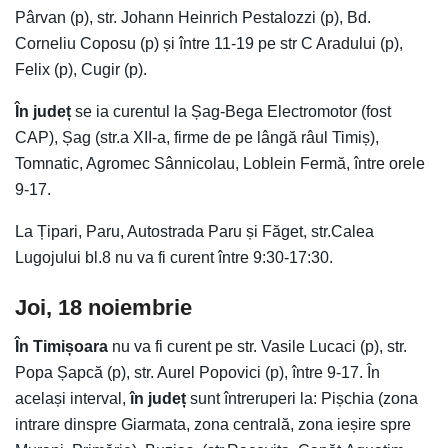
Pârvan (p), str. Johann Heinrich Pestalozzi (p), Bd.
Corneliu Coposu (p) și între 11-19 pe str C Aradului (p),
Felix (p), Cugir (p).
În județ
se ia curentul la Șag-Bega Electromotor (fost
CAP), Șag (str.a XII-a, firme de pe lângă râul Timiș),
Tomnatic, Agromec Sânnicolau, Loblein Fermă, între orele
9-17.
La Țipari, Paru, Autostrada Paru și Făget, str.Calea
Lugojului bl.8 nu va fi curent între 9:30-17:30.
Joi, 18 noiembrie
În Timișoara
nu va fi curent pe str. Vasile Lucaci (p), str.
Popa Șapcă (p), str. Aurel Popovici (p), între 9-17. În
același interval,
în județ
sunt întreruperi la: Pișchia (zona
intrare dinspre Giarmata, zona centrală, zona ieșire spre