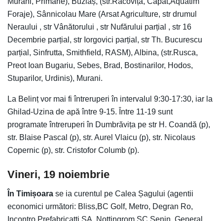
Murani, Primărie), Buziaș, (str.Racovița, Capăt,Aquatim
Foraje), Sânnicolau Mare (Arsat Agriculture, str drumul
Neraului , str Vânătorului , str Nufărului parțial , str 16
Decembrie parțial, str Iorgovici parțial, str Th. Bucurescu
parțial, Sinfrutta, Smithfield, RASM), Albina, (str.Rusca,
Preot Ioan Bugariu, Sebes, Brad, Bostinarilor, Hodos,
Stuparilor, Urdinis), Murani.
La Belinț vor mai fi întreruperi în intervalul 9:30-17:30, iar la
Ghilad-Uzina de apă între 9-15. Între 11-19 sunt
programate întreruperi în Dumbrăvița pe str H. Coandă (p),
str. Blaise Pascal (p), str. Aurel Vlaicu (p), str. Nicolaus
Copernic (p), str. Cristofor Columb (p).
Vineri, 19 noiembrie
În Timișoara
se ia curentul pe Calea Șagului (agentii
economici următori: Bliss,BC Golf, Metro, Degran Ro,
Incontro Prefabricatti SA, Nottingrom,SC Senin, General