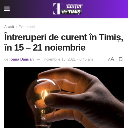
Acasă
Eveniment
Întreruperi de curent în Timiș,
în 15 – 21 noiembrie
A
de
Ioana Damian
noiembrie 15, 2021 ◦ 8:46 am
A