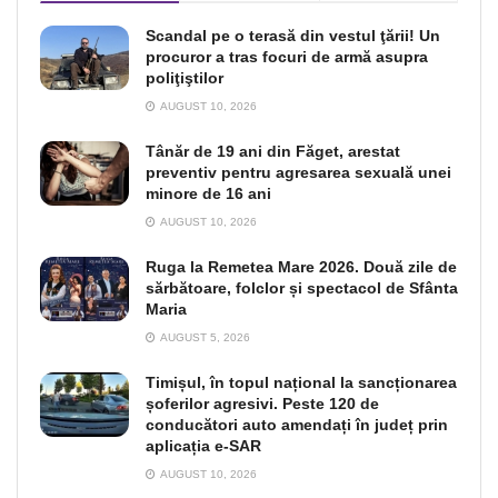
Scandal pe o terasă din vestul ţării! Un
procuror a tras focuri de armă asupra
poliţiştilor
AUGUST 10, 2026
Tânăr de 19 ani din Făget, arestat
preventiv pentru agresarea sexuală unei
minore de 16 ani
AUGUST 10, 2026
Ruga la Remetea Mare 2026. Două zile de
sărbătoare, folclor și spectacol de Sfânta
Maria
AUGUST 5, 2026
Timișul, în topul național la sancționarea
șoferilor agresivi. Peste 120 de
conducători auto amendați în județ prin
aplicația e-SAR
AUGUST 10, 2026