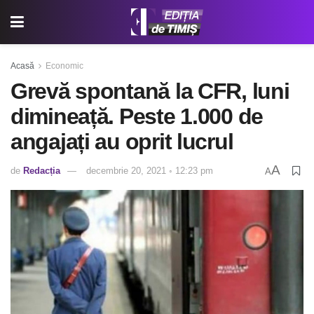
Acasă
Economic
Grevă spontană la CFR, luni
dimineață. Peste 1.000 de
angajați au oprit lucrul
A
de
Redacția
decembrie 20, 2021 ◦ 12:23 pm
A