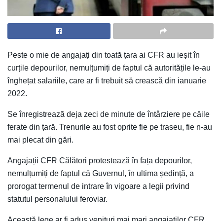
Peste o mie de angajați din toată țara ai CFR au ieșit în
curțile depourilor, nemulțumiți de faptul că autoritățile le-au
înghețat salariile, care ar fi trebuit să crească din ianuarie
2022.
Se înregistrează deja zeci de minute de întârziere pe căile
ferate din țară. Trenurile au fost oprite fie pe traseu, fie n-au
mai plecat din gări.
Angajații CFR Călători protestează în fața depourilor,
nemulțumiți de faptul că Guvernul, în ultima ședință, a
prorogat termenul de intrare în vigoare a legii privind
statutul personalului feroviar.
Această lege ar fi adus venituri mai mari angajaților CFR