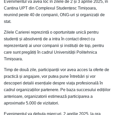
Evenimentul va avea loc în zilele de 2 și 3 aprilie 2025, în
Cantina UPT din Complexul Studențesc Timișoara,
reunind peste 40 de companii, ONG-uri și organizații de
stat.
Zilele Carierei reprezintă o oportunitate unică pentru
studenți și absolvenți de a intra în contact direct cu
reprezentanți ai unor companii și instituții de top, pentru
care sunt pregătiți în cadrul Universității Politehnica
Timișoara.
Timp de două zile, participanții vor avea acces la oferte de
practică și angajare, vor putea pune întrebări și vor
descoperi detalii esențiale despre viața profesională în
cadrul organizațiilor partenere. Pe baza succesului edițiilor
anterioare, organizatorii estimează participarea a
aproximativ 5.000 de vizitatori.
Evenimentul va debuta miercuri, 2 aprilie 2025, la ora