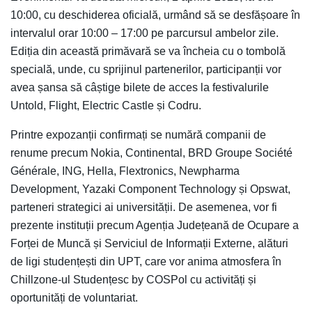
10:00, cu deschiderea oficială, urmând să se desfășoare în
intervalul orar 10:00 – 17:00 pe parcursul ambelor zile.
Ediția din această primăvară se va încheia cu o tombolă
specială, unde, cu sprijinul partenerilor, participanții vor
avea șansa să câștige bilete de acces la festivalurile
Untold, Flight, Electric Castle și Codru.
Printre expozanții confirmați se numără companii de
renume precum Nokia, Continental, BRD Groupe Société
Générale, ING, Hella, Flextronics, Newpharma
Development, Yazaki Component Technology și Opswat,
parteneri strategici ai universității. De asemenea, vor fi
prezente instituții precum Agenția Județeană de Ocupare a
Forței de Muncă și Serviciul de Informații Externe, alături
de ligi studențești din UPT, care vor anima atmosfera în
Chillzone-ul Studențesc by COSPol cu activități și
oportunități de voluntariat.