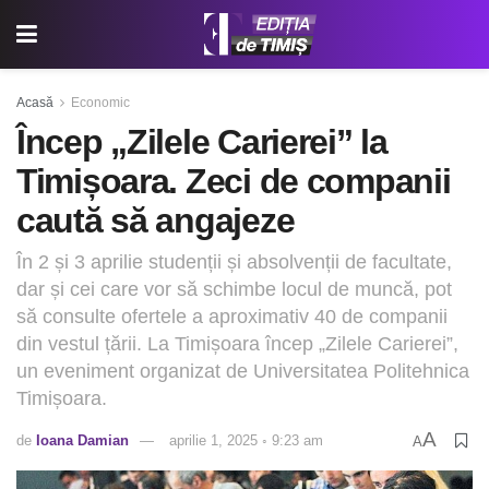
Acasă
Economic
Încep „Zilele Carierei” la
Timișoara. Zeci de companii
caută să angajeze
În 2 și 3 aprilie studenții și absolvenții de facultate,
dar și cei care vor să schimbe locul de muncă, pot
să consulte ofertele a aproximativ 40 de companii
din vestul țării. La Timișoara încep „Zilele Carierei”,
un eveniment organizat de Universitatea Politehnica
Timișoara.
A
de
Ioana Damian
aprilie 1, 2025 ◦ 9:23 am
A