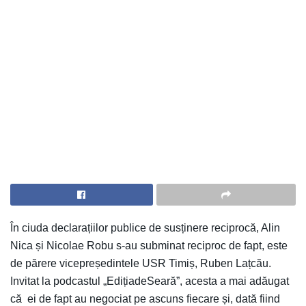
În ciuda declarațiilor publice de susținere reciprocă, Alin
Nica și Nicolae Robu s-au subminat reciproc de fapt, este
de părere vicepreședintele USR Timiș, Ruben Lațcău.
Invitat la podcastul „EdițiadeSeară”, acesta a mai adăugat
că ei de fapt au negociat pe ascuns fiecare și, dată fiind