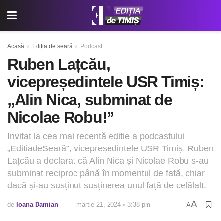
Acasă
Ediția de seară
Podcast
Ruben Lațcău,
vicepreședintele USR Timiș:
„Alin Nica, subminat de
Nicolae Robu!”
Invitat la cea mai recentă ediție a podcastului
„EdițiadeSeară”, vicepreședintele USR Timiș, Ruben
Lațcău a declarat că Alin Nica și Nicolae Robu s-au
subminat reciproc până în momentul de față, chiar
dacă și-au susținut susținerea unul față de celălalt.
A
de
Ioana Damian
martie 21, 2024 ◦ 3:38 pm
A