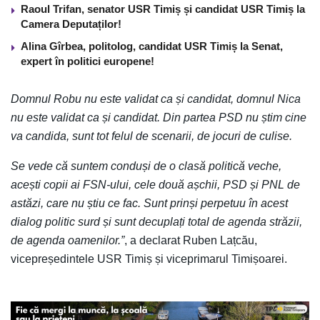
Raoul Trifan, senator USR Timiș și candidat USR Timiș la
Camera Deputaților!
Alina Gîrbea, politolog, candidat USR Timiș la Senat,
expert în politici europene!
Domnul Robu nu este validat ca și candidat, domnul Nica
nu este validat ca și candidat. Din partea PSD nu știm cine
va candida, sunt tot felul de scenarii, de jocuri de culise.
Se vede că suntem conduși de o clasă politică veche,
acești copii ai FSN-ului, cele două așchii, PSD și PNL de
astăzi, care nu știu ce fac. Sunt prinși perpetuu în acest
dialog politic surd și sunt decuplați total de agenda străzii,
de agenda oamenilor.”
, a declarat Ruben Lațcău,
vicepreședintele USR Timiș și viceprimarul Timișoarei.