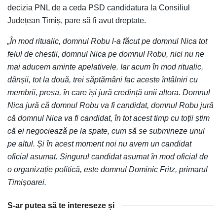
decizia PNL de a ceda PSD candidatura la Consiliul
Județean Timiș, pare să fi avut dreptate.
„În mod ritualic, domnul Robu l-a făcut pe domnul Nica tot
felul de chestii, domnul Nica pe domnul Robu, nici nu ne
mai aducem aminte apelativele. Iar acum în mod ritualic,
dânșii, tot la două, trei săptămâni fac aceste întâlniri cu
membrii, presa, în care își jură credință unii altora. Domnul
Nica jură că domnul Robu va fi candidat, domnul Robu jură
că domnul Nica va fi candidat, în tot acest timp cu toții știm
că ei negociează pe la spate, cum să se submineze unul
pe altul. Și în acest moment noi nu avem un candidat
oficial asumat. Singurul candidat asumat în mod oficial de
o organizație politică, este domnul Dominic Fritz, primarul
Timișoarei.
S-ar putea să te intereseze și